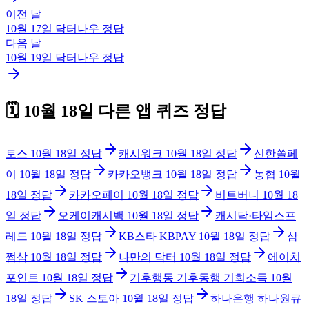
이전 날
10월 17일
닥터나우
정답
다음 날
10월 19일
닥터나우
정답
🗓️
10월 18일
다른 앱 퀴즈 정답
토스
10월 18일
정답
캐시워크
10월 18일
정답
신한쏠페
이
10월 18일
정답
카카오뱅크
10월 18일
정답
농협
10월
18일
정답
카카오페이
10월 18일
정답
비트버니
10월 18
일
정답
오케이캐시백
10월 18일
정답
캐시닥·타임스프
레드
10월 18일
정답
KB스타 KBPAY
10월 18일
정답
삼
쩜삼
10월 18일
정답
나만의 닥터
10월 18일
정답
에이치
포인트
10월 18일
정답
기후행동 기후동행 기회소득
10월
18일
정답
SK 스토아
10월 18일
정답
하나은행 하나원큐