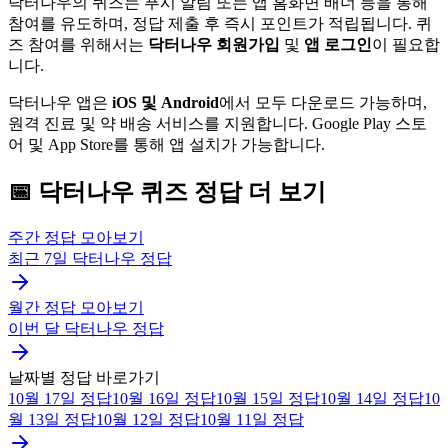
닥터나우의 퀴즈는 푸시 알림 또는 앱 홈화면 배너 등을 통해
참여를 유도하며, 정답 제출 후 즉시 포인트가 적립됩니다. 퀴
즈 참여를 위해서는
닥터나우 회원가입
및
앱 로그인
이 필요합
니다.
닥터나우 앱은
iOS 및 Android
에서 모두 다운로드 가능하며,
원격 진료 및 약 배송 서비스를 지원합니다. Google Play 스토
어 및 App Store를 통해 앱 설치가 가능합니다.
📅
닥터나우
퀴즈
정답 더 보기
주간 정답 모아보기
최근 7일
닥터나우
정답
월간 정답 모아보기
이번 달
닥터나우
정답
날짜별 정답 바로가기
10월 17일
정답
10월 16일
정답
10월 15일
정답
10월 14일
정답
10
월 13일
정답
10월 12일
정답
10월 11일
정답