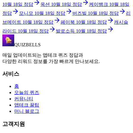
10월 18일
정답
옥션
10월 18일
정답
케이뱅크
10월 18일
정답
모니모
10월 18일
정답
버즈빌
10월 18일
정답
리
브메이트
10월 18일
정답
페이북
10월 18일
정답
캐시슬
라이드
10월 18일
정답
발로소득
10월 18일
정답
QUIZBELLS
매일 업데이트되는 앱테크 퀴즈 정답과
다양한 리워드 정보를 가장 빠르게 만나보세요.
서비스
홈
오늘의 퀴즈
커뮤니티
앱테크 꿀팁
머니 블로그
고객지원