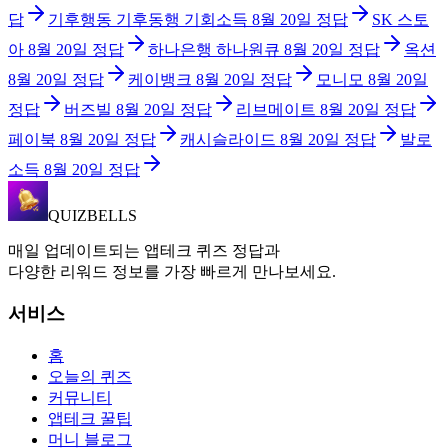
답
기후행동 기후동행 기회소득
8월 20일
정답
SK 스토
아
8월 20일
정답
하나은행 하나원큐
8월 20일
정답
옥션
8월 20일
정답
케이뱅크
8월 20일
정답
모니모
8월 20일
정답
버즈빌
8월 20일
정답
리브메이트
8월 20일
정답
페이북
8월 20일
정답
캐시슬라이드
8월 20일
정답
발로
소득
8월 20일
정답
QUIZBELLS
매일 업데이트되는 앱테크 퀴즈 정답과
다양한 리워드 정보를 가장 빠르게 만나보세요.
서비스
홈
오늘의 퀴즈
커뮤니티
앱테크 꿀팁
머니 블로그