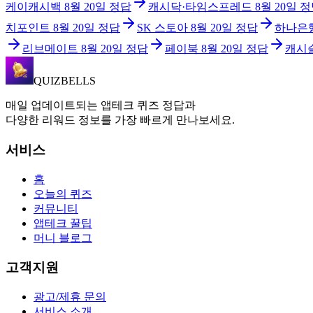
케이캐시백
8월 20일
정답
캐시닥·타임스프레드
8월 20일
정
치포인트
8월 20일
정답
SK 스토아
8월 20일
정답
하나은
리브메이트
8월 20일
정답
페이북
8월 20일
정답
캐시
QUIZBELLS
매일 업데이트되는 앱테크 퀴즈 정답과
다양한 리워드 정보를 가장 빠르게 만나보세요.
서비스
홈
오늘의 퀴즈
커뮤니티
앱테크 꿀팁
머니 블로그
고객지원
광고/제휴 문의
서비스 소개