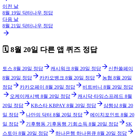
이전 날
8월 19일
닥터나우
정답
다음 날
8월 21일
닥터나우
정답
🗓️
8월 20일
다른 앱 퀴즈 정답
토스
8월 20일
정답
캐시워크
8월 20일
정답
신한쏠페이
8월 20일
정답
카카오뱅크
8월 20일
정답
농협
8월 20일
정답
카카오페이
8월 20일
정답
비트버니
8월 20일
정답
오케이캐시백
8월 20일
정답
캐시닥·타임스프레드
8월
20일
정답
KB스타 KBPAY
8월 20일
정답
삼쩜삼
8월 20
일
정답
나만의 닥터
8월 20일
정답
에이치포인트
8월 20
일
정답
기후행동 기후동행 기회소득
8월 20일
정답
SK
스토아
8월 20일
정답
하나은행 하나원큐
8월 20일
정답