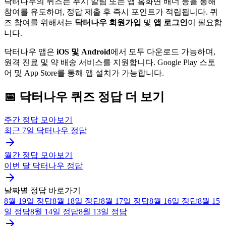
닥터나우의 퀴즈는 푸시 알림 또는 앱 홈화면 배너 등을 통해
참여를 유도하며, 정답 제출 후 즉시 포인트가 적립됩니다. 퀴
즈 참여를 위해서는
닥터나우 회원가입
및
앱 로그인
이 필요합
니다.
닥터나우 앱은
iOS 및 Android
에서 모두 다운로드 가능하며,
원격 진료 및 약 배송 서비스를 지원합니다. Google Play 스토
어 및 App Store를 통해 앱 설치가 가능합니다.
📅
닥터나우
퀴즈
정답 더 보기
주간 정답 모아보기
최근 7일
닥터나우
정답
월간 정답 모아보기
이번 달
닥터나우
정답
날짜별 정답 바로가기
8월 19일
정답
8월 18일
정답
8월 17일
정답
8월 16일
정답
8월 15
일
정답
8월 14일
정답
8월 13일
정답