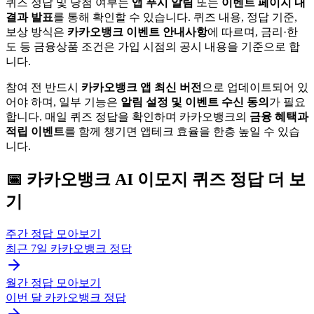
퀴즈 정답 및 당첨 여부는
앱 푸시 알림
또는
이벤트 페이지 내
결과 발표
를 통해 확인할 수 있습니다. 퀴즈 내용, 정답 기준,
보상 방식은
카카오뱅크 이벤트 안내사항
에 따르며, 금리·한
도 등 금융상품 조건은 가입 시점의 공시 내용을 기준으로 합
니다.
참여 전 반드시
카카오뱅크 앱 최신 버전
으로 업데이트되어 있
어야 하며, 일부 기능은
알림 설정 및 이벤트 수신 동의
가 필요
합니다. 매일 퀴즈 정답을 확인하며 카카오뱅크의
금융 혜택과
적립 이벤트
를 함께 챙기면 앱테크 효율을 한층 높일 수 있습
니다.
📅
카카오뱅크
AI 이모지 퀴즈
정답 더 보
기
주간 정답 모아보기
최근 7일
카카오뱅크
정답
월간 정답 모아보기
이번 달
카카오뱅크
정답