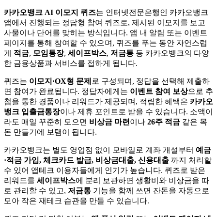
카카오뱅크 AI 이모지 퀴즈
는 인터넷전문은행인 카카오뱅크
앱에서 진행되는 정답형 참여 퀴즈로, 제시된 이모지를 보고
사물이나 단어를 맞히는 방식입니다. 앱 내 알림 또는 이벤트
페이지를 통해 참여할 수 있으며, 퀴즈를 푸는 동안 자연스럽
게
적금
,
모임통장
,
세이프박스
,
저금통
등 카카오뱅크의 다양
한 금융상품과 서비스를 접하게 됩니다.
퀴즈는
이모지·OX형 문제
로 구성되며, 정답을 선택해 제출하
면 참여가 완료됩니다. 정답자에게는
이벤트 참여 보상
으로 추
첨을 통한 경품이나 리워드가 제공되며, 적립한 혜택은
카카오
뱅크 입출금통장
이나 제휴 포인트로 받을 수 있습니다. 소액이
라도 매일 꾸준히 모으면
비상금 마련
이나
26주 적금
같은 목
돈 만들기에 보탬이 됩니다.
카카오뱅크는 별도 영업점 없이 모바일로 계좌 개설부터
예금
·적금 가입, 체크카드 발급, 비상금대출, 신용대출
까지 처리할
수 있어 앱테크 이용자들에게 인기가 높습니다. 퀴즈로 받은
리워드를
세이프박스
에 분리 보관하면 생활비와 비상금을 따
로 관리할 수 있고,
저금통
기능을 함께 쓰면 잔돈을 자동으로
모아 작은 재테크 습관을 만들 수 있습니다.