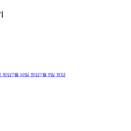
기
일
정답
7월 10일
정답
7월 9일
정답