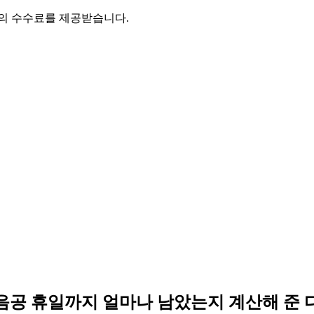
액의 수수료를 제공받습니다.
공 휴일까지 얼마나 남았는지 계산해 준 다