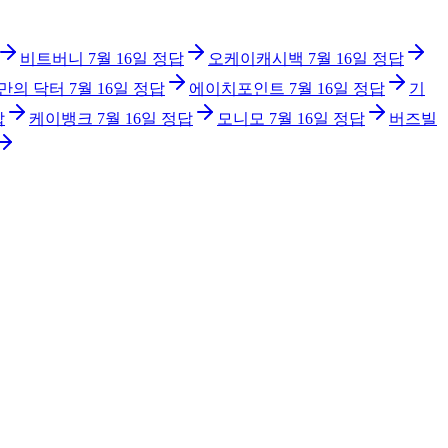
비트버니
7월 16일
정답
오케이캐시백
7월 16일
정답
만의 닥터
7월 16일
정답
에이치포인트
7월 16일
정답
기
답
케이뱅크
7월 16일
정답
모니모
7월 16일
정답
버즈빌