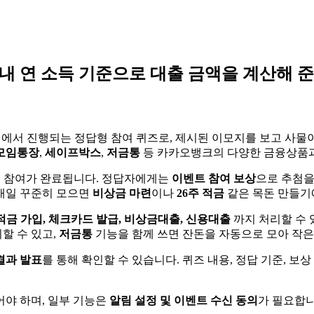
내 연 소득 기준으로 대출 금액을 계산해 준
서 진행되는 정답형 참여 퀴즈로, 제시된 이모지를 보고 사물이
모임통장
,
세이프박스
,
저금통
등 카카오뱅크의 다양한 금융상품과
면 참여가 완료됩니다. 정답자에게는
이벤트 참여 보상
으로 추첨을
매일 꾸준히 모으면
비상금 마련
이나
26주 적금
같은 목돈 만들기
적금 가입, 체크카드 발급, 비상금대출, 신용대출
까지 처리할 수
할 수 있고,
저금통
기능을 함께 쓰면 잔돈을 자동으로 모아 작은
결과 발표
를 통해 확인할 수 있습니다. 퀴즈 내용, 정답 기준, 보
야 하며, 일부 기능은
알림 설정 및 이벤트 수신 동의
가 필요합니