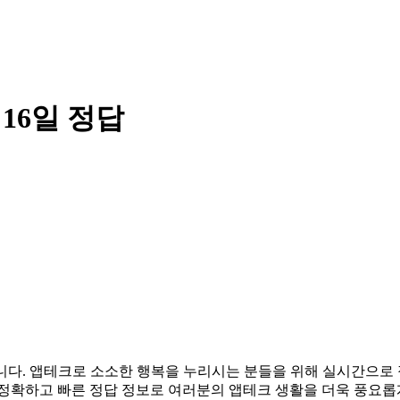
 16일 정답
려드립니다. 앱테크로 소소한 행복을 누리시는 분들을 위해 실시간으
 정확하고 빠른 정답 정보로 여러분의 앱테크 생활을 더욱 풍요