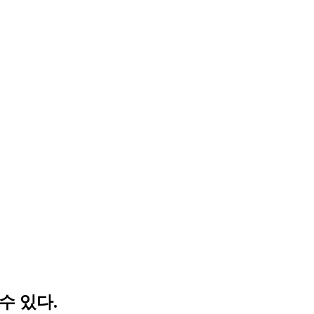
수 있다.