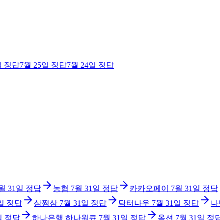
일
정답
7월 25일
정답
7월 24일
정답
월 31일
정답
농협
7월 31일
정답
카카오페이
7월 31일
정답
일
정답
삼쩜삼
7월 31일
정답
닥터나우
7월 31일
정답
나
일
정답
하나은행 하나원큐
7월 31일
정답
옥션
7월 31일
정