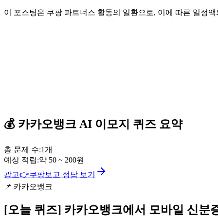
이 포스팅은 쿠팡 파트너스 활동의 일환으로, 이에 따른 일정
💰
카카오뱅크
AI 이모지 퀴즈
요약
총 문제 수:
1
개
예상 적립:
약
50
~
200
원
광고
👉
쿠팡보고 정답 보기
📌
카카오뱅크
[오늘 퀴즈]
카카오뱅크에서 모바일 신분증