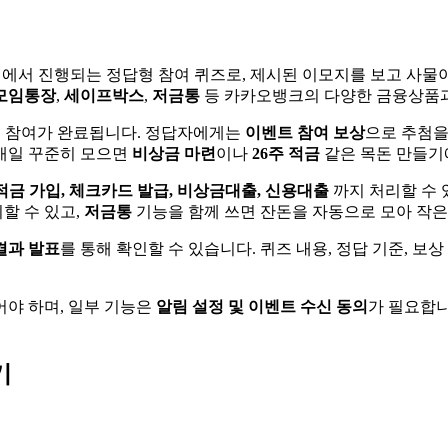
서 진행되는 정답형 참여 퀴즈로, 제시된 이모지를 보고 사물이
모임통장
,
세이프박스
,
저금통
등 카카오뱅크의 다양한 금융상품과
면 참여가 완료됩니다. 정답자에게는
이벤트 참여 보상
으로 추첨을
매일 꾸준히 모으면
비상금 마련
이나
26주 적금
같은 목돈 만들기
적금 가입, 체크카드 발급, 비상금대출, 신용대출
까지 처리할 수
할 수 있고,
저금통
기능을 함께 쓰면 잔돈을 자동으로 모아 작은
결과 발표
를 통해 확인할 수 있습니다. 퀴즈 내용, 정답 기준, 보
야 하며, 일부 기능은
알림 설정 및 이벤트 수신 동의
가 필요합니
기