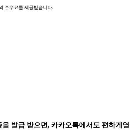
액의 수수료를 제공받습니다.
을 발급 받으면, 카카오톡에서도 편하게열