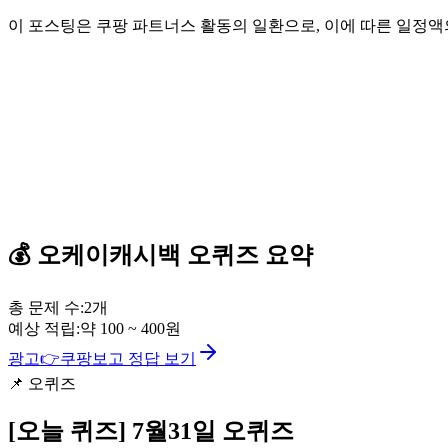
이 포스팅은 쿠팡 파트너스 활동의 일환으로, 이에 따른 일정
💰
오케이캐시백
오퀴즈
요약
총 문제 수:
2
개
예상 적립:
약
100
~
400
원
광고
👉
쿠팡보고 정답 보기
📌
오퀴즈
[오늘 퀴즈]
7월31일 오퀴즈