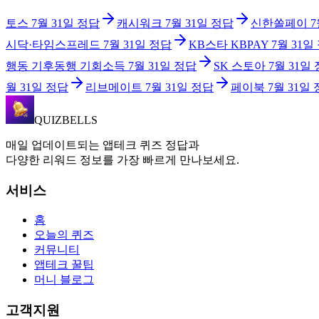
토스
7월 31일
정답
캐시워크
7월 31일
정답
신한쏠페이
7
시닥·타임스프레드
7월 31일
정답
KB스타 KBPAY
7월 31일
행동 기후동행 기회소득
7월 31일
정답
SK 스토아
7월 31일
월 31일
정답
리브메이트
7월 31일
정답
페이북
7월 31일
QUIZBELLS
매일 업데이트되는 앱테크 퀴즈 정답과
다양한 리워드 정보를 가장 빠르게 만나보세요.
서비스
홈
오늘의 퀴즈
커뮤니티
앱테크 꿀팁
머니 블로그
고객지원