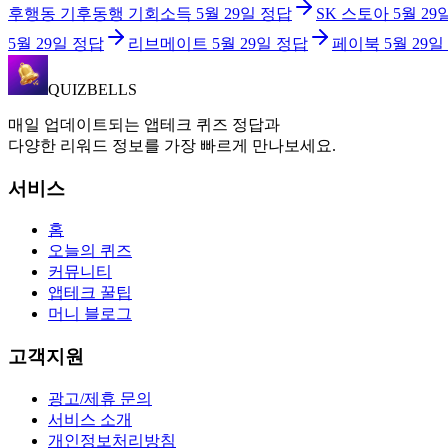
후행동 기후동행 기회소득
5월 29일
정답
SK 스토아
5월 29
5월 29일
정답
리브메이트
5월 29일
정답
페이북
5월 29일
QUIZBELLS
매일 업데이트되는 앱테크 퀴즈 정답과
다양한 리워드 정보를 가장 빠르게 만나보세요.
서비스
홈
오늘의 퀴즈
커뮤니티
앱테크 꿀팁
머니 블로그
고객지원
광고/제휴 문의
서비스 소개
개인정보처리방침