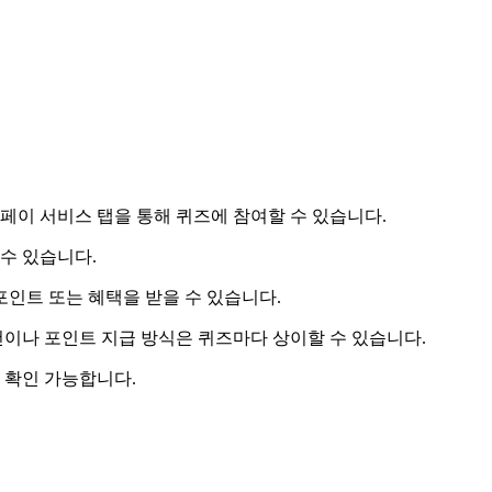
페이 서비스 탭을 통해 퀴즈에 참여할 수 있습니다.
수 있습니다.
인트 또는 혜택을 받을 수 있습니다.
건이나 포인트 지급 방식은 퀴즈마다 상이할 수 있습니다.
 확인 가능합니다.