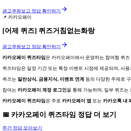
광고
쿠팡보고 정답 확인하기
📌
카카오페이
[어제 퀴즈]
퀴즈거침없는화랑
광고
쿠팡보고 정답 확인하기
카카오페이 퀴즈타임
은 카카오페이에서 운영하는 참여형 퀴즈 
퀴즈타임은 일정 기간 또는 특정 이벤트 시점에 제공되며, 사
퀴즈는
일반상식, 금융지식, 이벤트 연계
등의 다양한 주제로 구
참여는
카카오페이 계정 로그인
을 통해 가능하며, 일부 퀴즈는
카카오페이 퀴즈타임
은 주로
카카오페이 앱
또는
카카오톡 내 
📅
카카오페이
퀴즈타임
정답 더 보기
주간 정답 모아보기