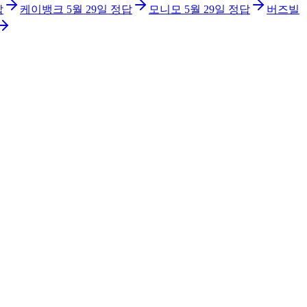
답
케이뱅크
5월 29일
정답
모니모
5월 29일
정답
버즈빌