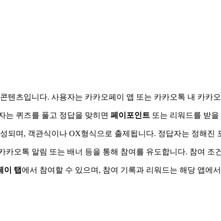
콘텐츠입니다. 사용자는 카카오페이 앱 또는 카카오톡 내 카카오
용자는 퀴즈를 풀고 정답을 맞히면
페이포인트
또는 리워드를 받을 
성되며, 객관식이나 OX형식으로 출제됩니다. 정답자는 정해진 포
 카카오톡 알림 또는 배너 등을 통해 참여를 유도합니다. 참여 조
페이 탭
에서 참여할 수 있으며, 참여 기록과 리워드는 해당 앱에서