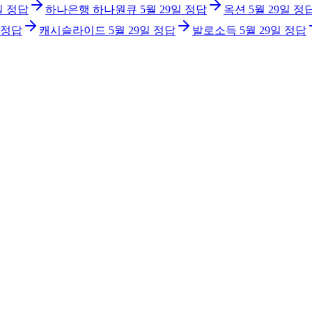
일
정답
하나은행 하나원큐
5월 29일
정답
옥션
5월 29일
정
정답
캐시슬라이드
5월 29일
정답
발로소득
5월 29일
정답