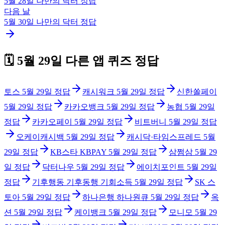
5월 28일
나만의 닥터
정답
다음 날
5월 30일
나만의 닥터
정답
🗓️
5월 29일
다른 앱 퀴즈 정답
토스
5월 29일
정답
캐시워크
5월 29일
정답
신한쏠페이
5월 29일
정답
카카오뱅크
5월 29일
정답
농협
5월 29일
정답
카카오페이
5월 29일
정답
비트버니
5월 29일
정답
오케이캐시백
5월 29일
정답
캐시닥·타임스프레드
5월
29일
정답
KB스타 KBPAY
5월 29일
정답
삼쩜삼
5월 29
일
정답
닥터나우
5월 29일
정답
에이치포인트
5월 29일
정답
기후행동 기후동행 기회소득
5월 29일
정답
SK 스
토아
5월 29일
정답
하나은행 하나원큐
5월 29일
정답
옥
션
5월 29일
정답
케이뱅크
5월 29일
정답
모니모
5월 29