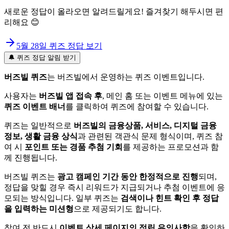
새로운 정답이 올라오면 알려드릴게요! 즐겨찾기 해두시면 편
리해요 😊
5월 28일
퀴즈 정답 보기
🔔 퀴즈 정답 알림 받기
버즈빌 퀴즈
는 버즈빌에서 운영하는 퀴즈 이벤트입니다.
사용자는
버즈빌 앱 접속 후
, 메인 홈 또는 이벤트 메뉴에 있는
퀴즈 이벤트 배너
를 클릭하여 퀴즈에 참여할 수 있습니다.
퀴즈는 일반적으로
버즈빌의 금융상품, 서비스, 디지털 금융
정보, 생활 금융 상식
과 관련된 객관식 문제 형식이며, 퀴즈 참
여 시
포인트 또는 경품 추첨 기회
를 제공하는 프로모션과 함
께 진행됩니다.
버즈빌 퀴즈는
광고 캠페인 기간 동안 한정적으로 진행
되며,
정답을 맞힐 경우 즉시 리워드가 지급되거나 추첨 이벤트에 응
모되는 방식입니다. 일부 퀴즈는
검색이나 힌트 확인 후 정답
을 입력하는 미션형
으로 제공되기도 합니다.
참여 전 반드시
이벤트 상세 페이지의 적립 유의사항
을 확인하