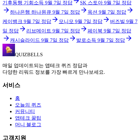
기후동행 기회소득
9월 7일
정답
SK 스토아
9월 7일
정답
하나은행 하나원큐
9월 7일
정답
옥션
9월 7일
정답
케이뱅크
9월 7일
정답
모니모
9월 7일
정답
버즈빌
9월 7
일
정답
리브메이트
9월 7일
정답
페이북
9월 7일
정답
캐시슬라이드
9월 7일
정답
발로소득
9월 7일
정답
QUIZBELLS
매일 업데이트되는 앱테크 퀴즈 정답과
다양한 리워드 정보를 가장 빠르게 만나보세요.
서비스
홈
오늘의 퀴즈
커뮤니티
앱테크 꿀팁
머니 블로그
고객지원