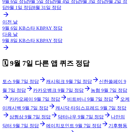
9월 6일
정답
9월 5일
정답
9월 4일
정답
9월 3일
정답
9월 2일
정
답
9월 1일
정답
8월 31일
정답
이전 날
9월 6일
KB스타 KBPAY
정답
다음 날
9월 8일
KB스타 KBPAY
정답
🗓️
9월 7일
다른 앱 퀴즈 정답
토스
9월 7일
정답
캐시워크
9월 7일
정답
신한쏠페이
9
월 7일
정답
카카오뱅크
9월 7일
정답
농협
9월 7일
정답
카카오페이
9월 7일
정답
비트버니
9월 7일
정답
오케
이캐시백
9월 7일
정답
캐시닥·타임스프레드
9월 7일
정답
삼쩜삼
9월 7일
정답
닥터나우
9월 7일
정답
나만의
닥터
9월 7일
정답
에이치포인트
9월 7일
정답
기후행동