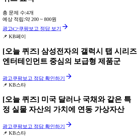
총 문제 수:
4
개
예상 적립:
약
200
~
800
원
광고
👉
쿠팡보고 정답 보기
📌
KB페이
[오늘 퀴즈]
삼성전자의 갤럭시 탭 시리즈
엔터테인먼트 중심의 보급형 제품군
광고
쿠팡보고 정답 확인하기
📌
KB스타
[오늘 퀴즈]
미국 달러나 국채와 같은 특
정 실물 자산의 가치에 연동 가상자산
광고
쿠팡보고 정답 확인하기
📌
KB스타