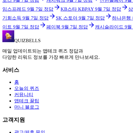
토스
9월 7일
정답
캐시워크
9월 7일
정답
신한쏠페이
9월
임스프레드
9월 7일
정답
KB스타 KBPAY
9월 7일
정답
삼
기회소득
9월 7일
정답
SK 스토아
9월 7일
정답
하나은행
이트
9월 7일
정답
페이북
9월 7일
정답
캐시슬라이드
9월
QUIZBELLS
매일 업데이트되는 앱테크 퀴즈 정답과
다양한 리워드 정보를 가장 빠르게 만나보세요.
서비스
홈
오늘의 퀴즈
커뮤니티
앱테크 꿀팁
머니 블로그
고객지원
광고/제휴 문의