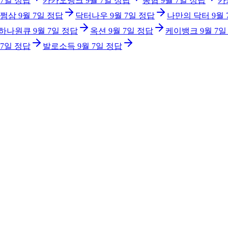
 7일
정답
카카오뱅크
9월 7일
정답
농협
9월 7일
정답
카
쩜삼
9월 7일
정답
닥터나우
9월 7일
정답
나만의 닥터
9월 
 하나원큐
9월 7일
정답
옥션
9월 7일
정답
케이뱅크
9월 7일
 7일
정답
발로소득
9월 7일
정답