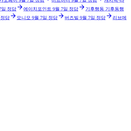
카오페이
9월 7일
정답
비트버니
9월 7일
정답
캐시닥·타
7일
정답
에이치포인트
9월 7일
정답
기후행동 기후동행
정답
모니모
9월 7일
정답
버즈빌
9월 7일
정답
리브메