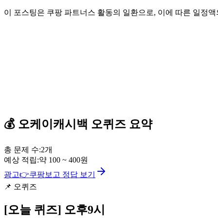
이 포스팅은 쿠팡 파트너스 활동의 일환으로, 이에 따른 일정
💰
오케이캐시백
오퀴즈
요약
총 문제 수:
2
개
예상 적립:
약
100
~
400
원
광고
👉
쿠팡보고 정답 보기
📌
오퀴즈
[오늘 퀴즈]
오후9시