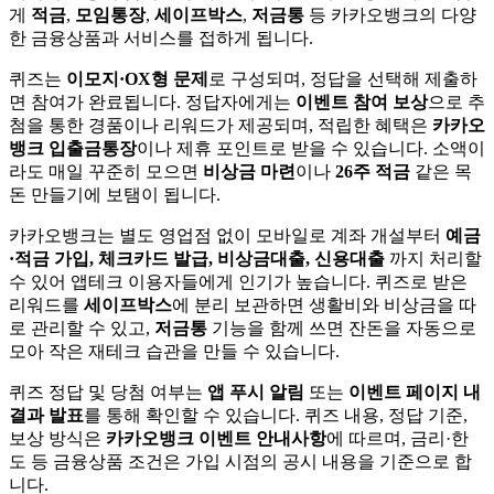
게
적금
,
모임통장
,
세이프박스
,
저금통
등 카카오뱅크의 다양
한 금융상품과 서비스를 접하게 됩니다.
퀴즈는
이모지·OX형 문제
로 구성되며, 정답을 선택해 제출하
면 참여가 완료됩니다. 정답자에게는
이벤트 참여 보상
으로 추
첨을 통한 경품이나 리워드가 제공되며, 적립한 혜택은
카카오
뱅크 입출금통장
이나 제휴 포인트로 받을 수 있습니다. 소액이
라도 매일 꾸준히 모으면
비상금 마련
이나
26주 적금
같은 목
돈 만들기에 보탬이 됩니다.
카카오뱅크는 별도 영업점 없이 모바일로 계좌 개설부터
예금
·적금 가입, 체크카드 발급, 비상금대출, 신용대출
까지 처리할
수 있어 앱테크 이용자들에게 인기가 높습니다. 퀴즈로 받은
리워드를
세이프박스
에 분리 보관하면 생활비와 비상금을 따
로 관리할 수 있고,
저금통
기능을 함께 쓰면 잔돈을 자동으로
모아 작은 재테크 습관을 만들 수 있습니다.
퀴즈 정답 및 당첨 여부는
앱 푸시 알림
또는
이벤트 페이지 내
결과 발표
를 통해 확인할 수 있습니다. 퀴즈 내용, 정답 기준,
보상 방식은
카카오뱅크 이벤트 안내사항
에 따르며, 금리·한
도 등 금융상품 조건은 가입 시점의 공시 내용을 기준으로 합
니다.