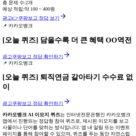
총 문제 수:
2
개
예상 적립:
약
100
~
400
원
광고
👉
쿠팡보고 정답 보기
📌
카카오뱅크
[오늘 퀴즈]
담을수록 더 큰 혜택 OO역전
광고
쿠팡보고 정답 확인하기
📌
카카오뱅크
[오늘 퀴즈]
퇴직연금 갈아타기 수수료 없
이
광고
쿠팡보고 정답 확인하기
카카오뱅크 AI 이모지 퀴즈
는 인터넷전문은행인 카카오뱅크
앱에서 진행되는 정답형 참여 퀴즈로, 제시된 이모지를 보고
사물이나 단어를 맞히는 방식입니다. 앱 내 알림 또는 이벤트
페이지를 통해 참여할 수 있으며, 퀴즈를 푸는 동안 자연스럽