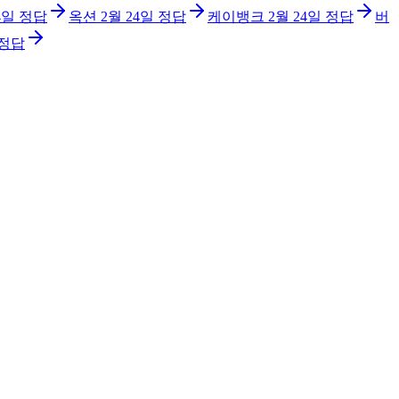
4일
정답
옥션
2월 24일
정답
케이뱅크
2월 24일
정답
버
정답