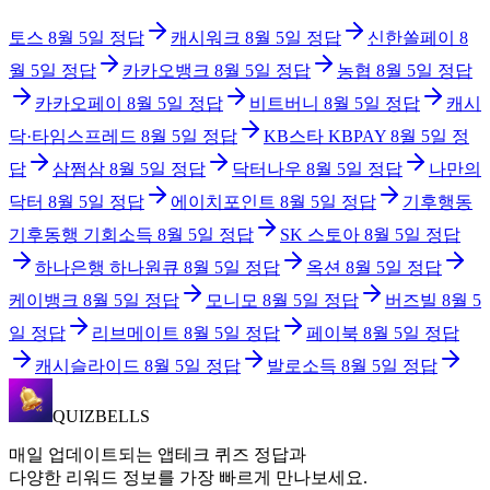
토스
8월 5일
정답
캐시워크
8월 5일
정답
신한쏠페이
8
월 5일
정답
카카오뱅크
8월 5일
정답
농협
8월 5일
정답
카카오페이
8월 5일
정답
비트버니
8월 5일
정답
캐시
닥·타임스프레드
8월 5일
정답
KB스타 KBPAY
8월 5일
정
답
삼쩜삼
8월 5일
정답
닥터나우
8월 5일
정답
나만의
닥터
8월 5일
정답
에이치포인트
8월 5일
정답
기후행동
기후동행 기회소득
8월 5일
정답
SK 스토아
8월 5일
정답
하나은행 하나원큐
8월 5일
정답
옥션
8월 5일
정답
케이뱅크
8월 5일
정답
모니모
8월 5일
정답
버즈빌
8월 5
일
정답
리브메이트
8월 5일
정답
페이북
8월 5일
정답
캐시슬라이드
8월 5일
정답
발로소득
8월 5일
정답
QUIZBELLS
매일 업데이트되는 앱테크 퀴즈 정답과
다양한 리워드 정보를 가장 빠르게 만나보세요.