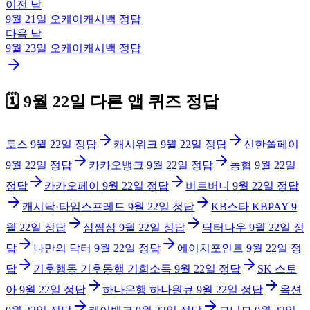
이전 날
9월 21일
오케이캐시백
정답
다음 날
9월 23일
오케이캐시백
정답
🗓️
9월 22일
다른 앱 퀴즈 정답
토스
9월 22일
정답
캐시워크
9월 22일
정답
신한쏠페이
9월 22일
정답
카카오뱅크
9월 22일
정답
농협
9월 22일
정답
카카오페이
9월 22일
정답
비트버니
9월 22일
정답
캐시닥·타임스프레드
9월 22일
정답
KB스타 KBPAY
9
월 22일
정답
삼쩜삼
9월 22일
정답
닥터나우
9월 22일
정
답
나만의 닥터
9월 22일
정답
에이치포인트
9월 22일
정
답
기후행동 기후동행 기회소득
9월 22일
정답
SK 스토
아
9월 22일
정답
하나은행 하나원큐
9월 22일
정답
옥션