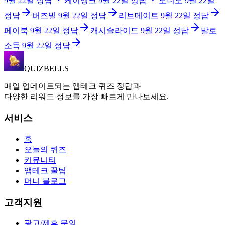
9월 22일
정답
케이뱅크
9월 22일
정답
모니모
9월 22일
정답
버즈빌
9월 22일
정답
리브메이트
9월 22일
정답
페이북
9월 22일
정답
캐시슬라이드
9월 22일
정답
발로
소득
9월 22일
정답
QUIZBELLS
매일 업데이트되는 앱테크 퀴즈 정답과
다양한 리워드 정보를 가장 빠르게 만나보세요.
서비스
홈
오늘의 퀴즈
커뮤니티
앱테크 꿀팁
머니 블로그
고객지원
광고/제휴 문의