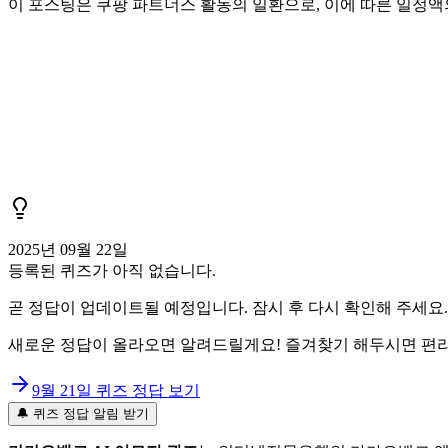
이 포스팅은 쿠팡 파트너스 활동의 일환으로, 이에 따른 일정
2025년 09월 22일
등록된 퀴즈가 아직 없습니다.
곧 정답이 업데이트될 예정입니다. 잠시 후 다시 확인해 주세요.
새로운 정답이 올라오면 알려드릴게요! 즐겨찾기 해두시면 편리
9월 21일
퀴즈 정답 보기
🔔 퀴즈 정답 알림 받기