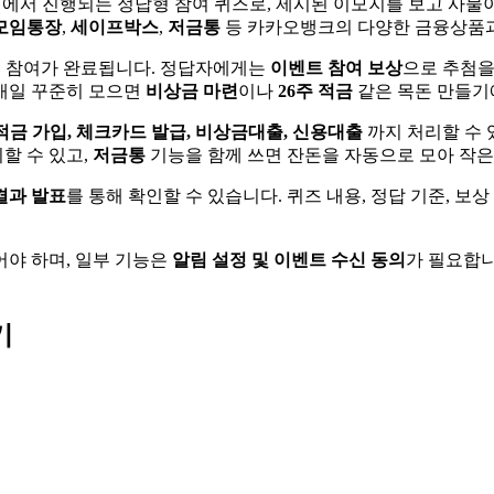
서 진행되는 정답형 참여 퀴즈로, 제시된 이모지를 보고 사물이
모임통장
,
세이프박스
,
저금통
등 카카오뱅크의 다양한 금융상품과
면 참여가 완료됩니다. 정답자에게는
이벤트 참여 보상
으로 추첨을
매일 꾸준히 모으면
비상금 마련
이나
26주 적금
같은 목돈 만들기
적금 가입, 체크카드 발급, 비상금대출, 신용대출
까지 처리할 수
할 수 있고,
저금통
기능을 함께 쓰면 잔돈을 자동으로 모아 작은
결과 발표
를 통해 확인할 수 있습니다. 퀴즈 내용, 정답 기준, 보
야 하며, 일부 기능은
알림 설정 및 이벤트 수신 동의
가 필요합니
기