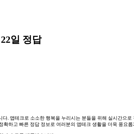
 22일 정답
려드립니다. 앱테크로 소소한 행복을 누리시는 분들을 위해 실시간으
 정확하고 빠른 정답 정보로 여러분의 앱테크 생활을 더욱 풍요