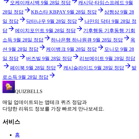
오케이캐시백
9월 28일
정답
캐시닥·타임스프레드
9월
28일
정답
KB스타 KBPAY
9월 28일
정답
삼쩜삼
9월 28
일
정답
닥터나우
9월 28일
정답
나만의 닥터
9월 28일
정
답
에이치포인트
9월 28일
정답
기후행동 기후동행 기회
소득
9월 28일
정답
하나은행 하나원큐
9월 28일
정답
옥
션
9월 28일
정답
케이뱅크
9월 28일
정답
모니모
9월 28
일
정답
버즈빌
9월 28일
정답
리브메이트
9월 28일
정답
페이북
9월 28일
정답
캐시슬라이드
9월 28일
정답
발
로소득
9월 28일
정답
QUIZBELLS
매일 업데이트되는 앱테크 퀴즈 정답과
다양한 리워드 정보를 가장 빠르게 만나보세요.
서비스
홈