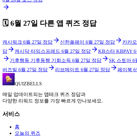
🗓️
6월 27일
다른 앱 퀴즈 정답
캐시워크
6월 27일
정답
신한쏠페이
6월 27일
정답
카카오
답
캐시닥·타임스프레드
6월 27일
정답
KB스타 KBPAY
6
기후행동 기후동행 기회소득
6월 27일
정답
SK 스토아
6
버즈빌
6월 27일
정답
리브메이트
6월 27일
정답
페이북
6
QUIZBELLS
매일 업데이트되는 앱테크 퀴즈 정답과
다양한 리워드 정보를 가장 빠르게 만나보세요.
서비스
홈
오늘의 퀴즈