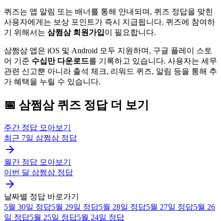
퀴즈는 앱 알림 또는 배너를 통해 안내되며, 퀴즈 정답을 맞힌
사용자에게는 보상 포인트가 즉시 지급됩니다. 퀴즈에 참여하
기 위해서는
삼쩜삼 회원가입
이 필요합니다.
삼쩜삼 앱은 iOS 및 Android 모두 지원하며, 구글 플레이 스토
어 기준
수십만 다운로드
를 기록하고 있습니다. 사용자는 세무
관련 신고뿐 아니라 출석 체크, 리워드 퀴즈, 알림 등을 통해 추
가 혜택을 누릴 수 있습니다.
📅
삼쩜삼
퀴즈
정답 더 보기
주간 정답 모아보기
최근 7일
삼쩜삼
정답
월간 정답 모아보기
이번 달
삼쩜삼
정답
날짜별 정답 바로가기
5월 30일
정답
5월 29일
정답
5월 28일
정답
5월 27일
정답
5월 26
일
정답
5월 25일
정답
5월 24일
정답