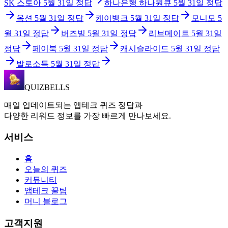
SK 스토아
5월 31일
정답
하나은행 하나원큐
5월 31일
정답
옥션
5월 31일
정답
케이뱅크
5월 31일
정답
모니모
5
월 31일
정답
버즈빌
5월 31일
정답
리브메이트
5월 31일
정답
페이북
5월 31일
정답
캐시슬라이드
5월 31일
정답
발로소득
5월 31일
정답
QUIZBELLS
매일 업데이트되는 앱테크 퀴즈 정답과
다양한 리워드 정보를 가장 빠르게 만나보세요.
서비스
홈
오늘의 퀴즈
커뮤니티
앱테크 꿀팁
머니 블로그
고객지원