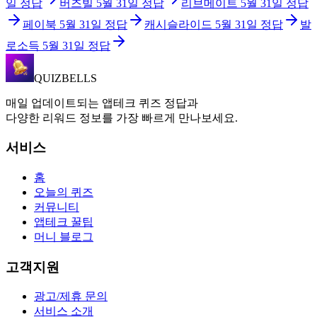
일
정답
버즈빌
5월 31일
정답
리브메이트
5월 31일
정답
페이북
5월 31일
정답
캐시슬라이드
5월 31일
정답
발
로소득
5월 31일
정답
QUIZBELLS
매일 업데이트되는 앱테크 퀴즈 정답과
다양한 리워드 정보를 가장 빠르게 만나보세요.
서비스
홈
오늘의 퀴즈
커뮤니티
앱테크 꿀팁
머니 블로그
고객지원
광고/제휴 문의
서비스 소개