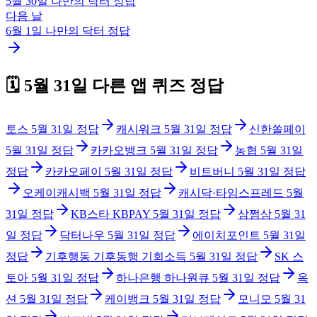
5월 30일
나만의 닥터
정답
다음 날
6월 1일
나만의 닥터
정답
🗓️
5월 31일
다른 앱 퀴즈 정답
토스
5월 31일
정답
캐시워크
5월 31일
정답
신한쏠페이
5월 31일
정답
카카오뱅크
5월 31일
정답
농협
5월 31일
정답
카카오페이
5월 31일
정답
비트버니
5월 31일
정답
오케이캐시백
5월 31일
정답
캐시닥·타임스프레드
5월
31일
정답
KB스타 KBPAY
5월 31일
정답
삼쩜삼
5월 31
일
정답
닥터나우
5월 31일
정답
에이치포인트
5월 31일
정답
기후행동 기후동행 기회소득
5월 31일
정답
SK 스
토아
5월 31일
정답
하나은행 하나원큐
5월 31일
정답
옥
션
5월 31일
정답
케이뱅크
5월 31일
정답
모니모
5월 31