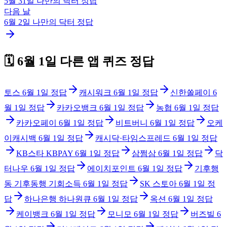
5월 31일
나만의 닥터
정답
다음 날
6월 2일
나만의 닥터
정답
🗓️
6월 1일
다른 앱 퀴즈 정답
토스
6월 1일
정답
캐시워크
6월 1일
정답
신한쏠페이
6
월 1일
정답
카카오뱅크
6월 1일
정답
농협
6월 1일
정답
카카오페이
6월 1일
정답
비트버니
6월 1일
정답
오케
이캐시백
6월 1일
정답
캐시닥·타임스프레드
6월 1일
정답
KB스타 KBPAY
6월 1일
정답
삼쩜삼
6월 1일
정답
닥
터나우
6월 1일
정답
에이치포인트
6월 1일
정답
기후행
동 기후동행 기회소득
6월 1일
정답
SK 스토아
6월 1일
정
답
하나은행 하나원큐
6월 1일
정답
옥션
6월 1일
정답
케이뱅크
6월 1일
정답
모니모
6월 1일
정답
버즈빌
6