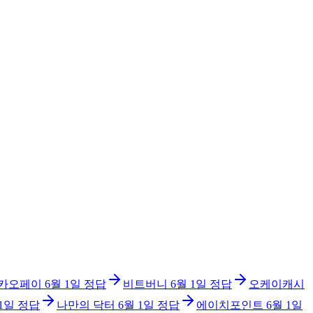
카오페이
6월 1일
정답
비트버니
6월 1일
정답
오케이캐시
 1일
정답
나만의 닥터
6월 1일
정답
에이치포인트
6월 1일