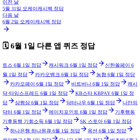
이전 날
5월 31일
오케이캐시백
정답
다음 날
6월 2일
오케이캐시백
정답
🗓️
6월 1일
다른 앱 퀴즈 정답
토스
6월 1일
정답
캐시워크
6월 1일
정답
신한쏠페이
6
월 1일
정답
카카오뱅크
6월 1일
정답
농협
6월 1일
정답
카카오페이
6월 1일
정답
비트버니
6월 1일
정답
캐시
닥·타임스프레드
6월 1일
정답
KB스타 KBPAY
6월 1일
정
답
삼쩜삼
6월 1일
정답
닥터나우
6월 1일
정답
나만의
닥터
6월 1일
정답
에이치포인트
6월 1일
정답
기후행동
기후동행 기회소득
6월 1일
정답
SK 스토아
6월 1일
정답
하나은행 하나원큐
6월 1일
정답
옥션
6월 1일
정답