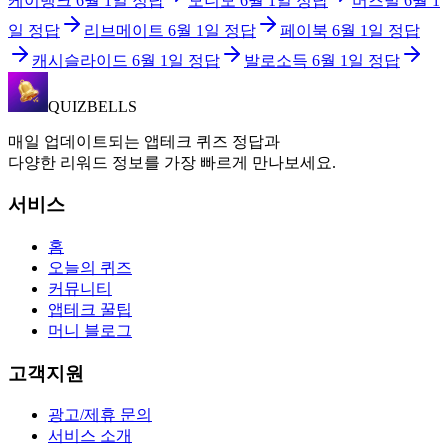
케이뱅크
6월 1일
정답
모니모
6월 1일
정답
버즈빌
6월 1
일
정답
리브메이트
6월 1일
정답
페이북
6월 1일
정답
캐시슬라이드
6월 1일
정답
발로소득
6월 1일
정답
QUIZBELLS
매일 업데이트되는 앱테크 퀴즈 정답과
다양한 리워드 정보를 가장 빠르게 만나보세요.
서비스
홈
오늘의 퀴즈
커뮤니티
앱테크 꿀팁
머니 블로그
고객지원
광고/제휴 문의
서비스 소개