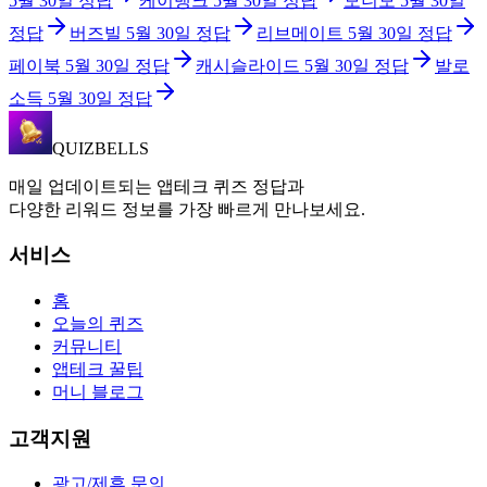
5월 30일
정답
케이뱅크
5월 30일
정답
모니모
5월 30일
정답
버즈빌
5월 30일
정답
리브메이트
5월 30일
정답
페이북
5월 30일
정답
캐시슬라이드
5월 30일
정답
발로
소득
5월 30일
정답
QUIZBELLS
매일 업데이트되는 앱테크 퀴즈 정답과
다양한 리워드 정보를 가장 빠르게 만나보세요.
서비스
홈
오늘의 퀴즈
커뮤니티
앱테크 꿀팁
머니 블로그
고객지원
광고/제휴 문의