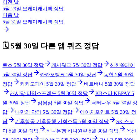
이전 날
5월 29일
오케이캐시백
정답
다음 날
5월 31일
오케이캐시백
정답
🗓️
5월 30일
다른 앱 퀴즈 정답
토스
5월 30일
정답
캐시워크
5월 30일
정답
신한쏠페이
5월 30일
정답
카카오뱅크
5월 30일
정답
농협
5월 30일
정답
카카오페이
5월 30일
정답
비트버니
5월 30일
정답
캐시닥·타임스프레드
5월 30일
정답
KB스타 KBPAY
5
월 30일
정답
삼쩜삼
5월 30일
정답
닥터나우
5월 30일
정
답
나만의 닥터
5월 30일
정답
에이치포인트
5월 30일
정
답
기후행동 기후동행 기회소득
5월 30일
정답
SK 스토
아
5월 30일
정답
하나은행 하나원큐
5월 30일
정답
옥션