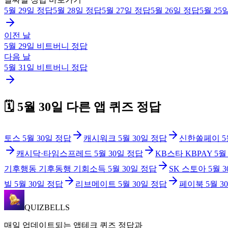
5월 29일
정답
5월 28일
정답
5월 27일
정답
5월 26일
정답
5월 25
이전 날
5월 29일
비트버니
정답
다음 날
5월 31일
비트버니
정답
🗓️
5월 30일
다른 앱 퀴즈 정답
토스
5월 30일
정답
캐시워크
5월 30일
정답
신한쏠페이
5
캐시닥·타임스프레드
5월 30일
정답
KB스타 KBPAY
5월
기후행동 기후동행 기회소득
5월 30일
정답
SK 스토아
5월 
빌
5월 30일
정답
리브메이트
5월 30일
정답
페이북
5월 3
QUIZBELLS
매일 업데이트되는 앱테크 퀴즈 정답과