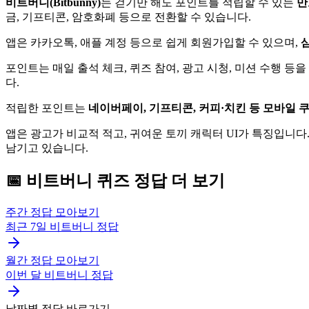
비트버니(Bitbunny)
는 걷기만 해도 포인트를 적립할 수 있는
만
금, 기프티콘, 암호화폐 등으로 전환할 수 있습니다.
앱은 카카오톡, 애플 계정 등으로 쉽게 회원가입할 수 있으며,
삼
포인트는 매일 출석 체크, 퀴즈 참여, 광고 시청, 미션 수행 등
다.
적립한 포인트는
네이버페이, 기프티콘, 커피·치킨 등 모바일 쿠
앱은 광고가 비교적 적고, 귀여운 토끼 캐릭터 UI가 특징입니다. 
남기고 있습니다.
📅
비트버니
퀴즈
정답 더 보기
주간 정답 모아보기
최근 7일
비트버니
정답
월간 정답 모아보기
이번 달
비트버니
정답
날짜별 정답 바로가기