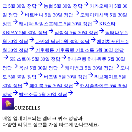
크
5월 30일
정답
농협
5월 30일
정답
카카오페이
5월 30
일
정답
비트버니
5월 30일
정답
오케이캐시백
5월 30일
정답
캐시닥·타임스프레드
5월 30일
정답
KB스타
KBPAY
5월 30일
정답
삼쩜삼
5월 30일
정답
닥터나우
5
월 30일
정답
나만의 닥터
5월 30일
정답
에이치포인트
5
월 30일
정답
기후행동 기후동행 기회소득
5월 30일
정답
SK 스토아
5월 30일
정답
하나은행 하나원큐
5월 30일
정답
옥션
5월 30일
정답
케이뱅크
5월 30일
정답
모니
모
5월 30일
정답
버즈빌
5월 30일
정답
리브메이트
5월
30일
정답
페이북
5월 30일
정답
캐시슬라이드
5월 30일
정답
발로소득
5월 30일
정답
QUIZBELLS
매일 업데이트되는 앱테크 퀴즈 정답과
다양한 리워드 정보를 가장 빠르게 만나보세요.