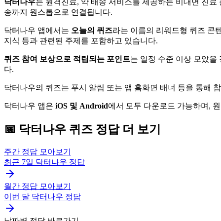
닥터나우
는 원격진료, 약 배송 서비스를 제공하는 비대면 진료 
송까지 원스톱으로 연결됩니다.
닥터나우 앱에서는
오늘의 퀴즈
라는 이름의 리워드형 퀴즈 콘텐
지식 등과 관련된 주제를 포함하고 있습니다.
퀴즈 참여 보상으로 적립되는 포인트
는 일정 수준 이상 모았을
다.
닥터나우의 퀴즈는 푸시 알림 또는 앱 홈화면 배너 등을 통해 
닥터나우 앱은
iOS 및 Android
에서 모두 다운로드 가능하며, 원격 
📅
닥터나우
퀴즈
정답 더 보기
주간 정답 모아보기
최근 7일
닥터나우
정답
월간 정답 모아보기
이번 달
닥터나우
정답
날짜별 정답 바로가기