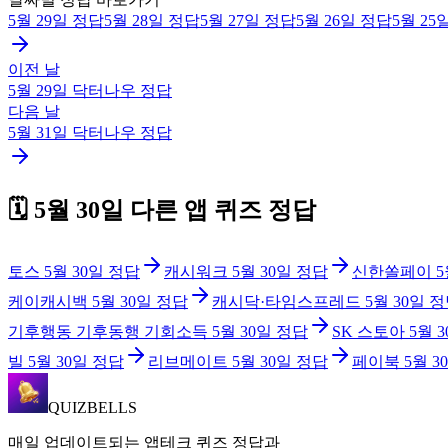
5월 29일
정답
5월 28일
정답
5월 27일
정답
5월 26일
정답
5월 25
이전 날
5월 29일
닥터나우
정답
다음 날
5월 31일
닥터나우
정답
🗓️
5월 30일
다른 앱 퀴즈 정답
토스
5월 30일
정답
캐시워크
5월 30일
정답
신한쏠페이
5
케이캐시백
5월 30일
정답
캐시닥·타임스프레드
5월 30일
정
기후행동 기후동행 기회소득
5월 30일
정답
SK 스토아
5월 
빌
5월 30일
정답
리브메이트
5월 30일
정답
페이북
5월 3
QUIZBELLS
매일 업데이트되는 앱테크 퀴즈 정답과