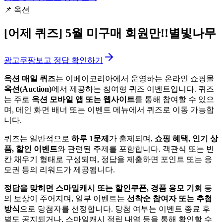
📌
옥션
[어제 퀴즈]
5월 미구매 회원만!!별빛나무
광고
쿠팡보고 정답 확인하기
옥션 매일 퀴즈
는 이베이코리아에서 운영하는 온라인 쇼핑몰
옥션(Auction)
에서 제공하는 참여형 퀴즈 이벤트입니다. 퀴즈
는 주로
옥션 모바일 앱 또는 웹사이트
를 통해 참여할 수 있으
며, 메인 화면 배너 또는 이벤트 메뉴에서 퀴즈로 이동 가능합
니다.
퀴즈는 일반적으로
하루 1문제
가 출제되며,
쇼핑 혜택, 인기 상
품, 할인 이벤트
와 관련된 주제를 포함합니다. 객관식 또는 빈
칸 채우기 형태로 구성되며, 정답을 제출하면 포인트 또는 응
모권 등의 리워드가 제공됩니다.
정답을 맞히면 스마일캐시 또는 할인쿠폰, 경품 응모 기회
등
의 보상이 주어지며, 일부 이벤트는
선착순 참여자 또는 추첨
방식
으로 당첨자를 선정합니다. 당첨 여부는 이벤트 종료 후
별도 공지되거나, 스마일캐시 적립 내역 등을 통해 확인할 수