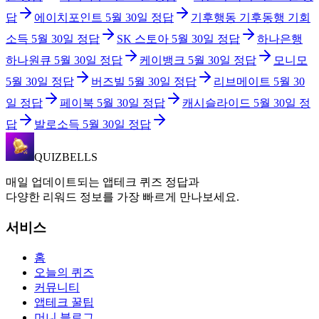
답
에이치포인트
5월 30일
정답
기후행동 기후동행 기회
소득
5월 30일
정답
SK 스토아
5월 30일
정답
하나은행
하나원큐
5월 30일
정답
케이뱅크
5월 30일
정답
모니모
5월 30일
정답
버즈빌
5월 30일
정답
리브메이트
5월 30
일
정답
페이북
5월 30일
정답
캐시슬라이드
5월 30일
정
답
발로소득
5월 30일
정답
QUIZBELLS
매일 업데이트되는 앱테크 퀴즈 정답과
다양한 리워드 정보를 가장 빠르게 만나보세요.
서비스
홈
오늘의 퀴즈
커뮤니티
앱테크 꿀팁
머니 블로그