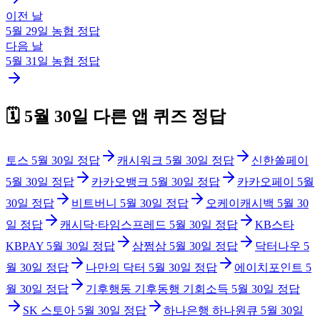
이전 날
5월 29일
농협
정답
다음 날
5월 31일
농협
정답
🗓️
5월 30일
다른 앱 퀴즈 정답
토스
5월 30일
정답
캐시워크
5월 30일
정답
신한쏠페이
5월 30일
정답
카카오뱅크
5월 30일
정답
카카오페이
5월
30일
정답
비트버니
5월 30일
정답
오케이캐시백
5월 30
일
정답
캐시닥·타임스프레드
5월 30일
정답
KB스타
KBPAY
5월 30일
정답
삼쩜삼
5월 30일
정답
닥터나우
5
월 30일
정답
나만의 닥터
5월 30일
정답
에이치포인트
5
월 30일
정답
기후행동 기후동행 기회소득
5월 30일
정답
SK 스토아
5월 30일
정답
하나은행 하나원큐
5월 30일