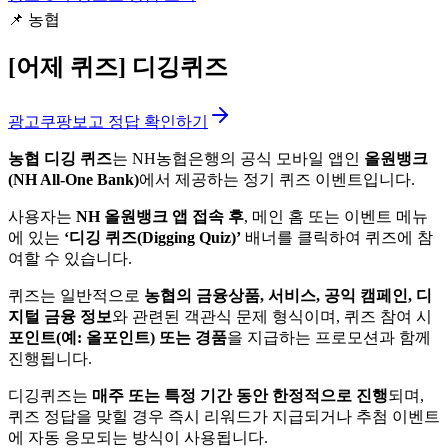
📌
농협
[어제 퀴즈]
디깅퀴즈
광고
쿠팡보고 정답 확인하기
농협 디깅 퀴즈
는 NH농협은행의 공식 모바일 앱인
올원뱅크
(NH All-One Bank)
에서 제공하는 정기 퀴즈 이벤트입니다.
사용자는
NH 올원뱅크 앱 접속 후
, 메인 홈 또는 이벤트 메뉴
에 있는
‘디깅 퀴즈(Digging Quiz)’
배너를 클릭하여 퀴즈에 참
여할 수 있습니다.
퀴즈는 일반적으로
농협의 금융상품, 서비스, 공익 캠페인, 디
지털 금융 정보
와 관련된 객관식 문제 형식이며, 퀴즈 참여 시
포인트(예: 올포인트) 또는 경품
을 지급하는 프로모션과 함께
진행됩니다.
디깅퀴즈는
매주 또는 특정 기간 동안 한정적으로 진행
되며,
퀴즈 정답을 맞힐 경우 즉시 리워드가 지급되거나 추첨 이벤트
에 자동 응모되는 방식이 사용됩니다.