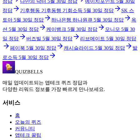
정답
나만의 닥터
5월 30일
정답
에이치포인트
5월 30일
정답
기후행동 기후동행 기회소득
5월 30일
정답
SK 스
토아
5월 30일
정답
하나은행 하나원큐
5월 30일
정답
옥
션
5월 30일
정답
케이뱅크
5월 30일
정답
모니모
5월 30
일
정답
버즈빌
5월 30일
정답
리브메이트
5월 30일
정답
페이북
5월 30일
정답
캐시슬라이드
5월 30일
정답
발
로소득
5월 30일
정답
QUIZBELLS
매일 업데이트되는 앱테크 퀴즈 정답과
다양한 리워드 정보를 가장 빠르게 만나보세요.
서비스
홈
오늘의 퀴즈
커뮤니티
앱테크 꿀팁