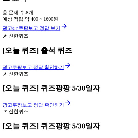
총 문제 수:
8
개
예상 적립:
약
400
~
1600
원
광고
👉
쿠팡보고 정답 보기
📌
신한퀴즈
[오늘 퀴즈]
출석 퀴즈
광고
쿠팡보고 정답 확인하기
📌
신한퀴즈
[오늘 퀴즈]
퀴즈팡팡 5/30일자
광고
쿠팡보고 정답 확인하기
📌
신한퀴즈
[오늘 퀴즈]
퀴즈팡팡 5/30일자