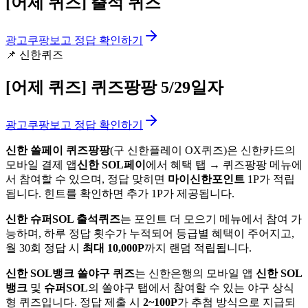
[어제 퀴즈]
출석 퀴즈
광고
쿠팡보고 정답 확인하기
📌
신한퀴즈
[어제 퀴즈]
퀴즈팡팡 5/29일자
광고
쿠팡보고 정답 확인하기
신한 쏠페이 퀴즈팡팡
(구 신한플레이 OX퀴즈)은 신한카드의
모바일 결제 앱
신한 SOL페이
에서 혜택 탭 → 퀴즈팡팡 메뉴에
서 참여할 수 있으며, 정답 맞히면
마이신한포인트
1P가 적립
됩니다. 힌트를 확인하면 추가 1P가 제공됩니다.
신한 슈퍼SOL 출석퀴즈
는 포인트 더 모으기 메뉴에서 참여 가
능하며, 하루 정답 횟수가 누적되어 등급별 혜택이 주어지고,
월 30회 정답 시
최대 10,000P
까지 랜덤 적립됩니다.
신한 SOL뱅크 쏠야구 퀴즈
는 신한은행의 모바일 앱
신한 SOL
뱅크
및
슈퍼SOL
의 쏠야구 탭에서 참여할 수 있는 야구 상식
형 퀴즈입니다. 정답 제출 시
2~100P
가 추첨 방식으로 지급되