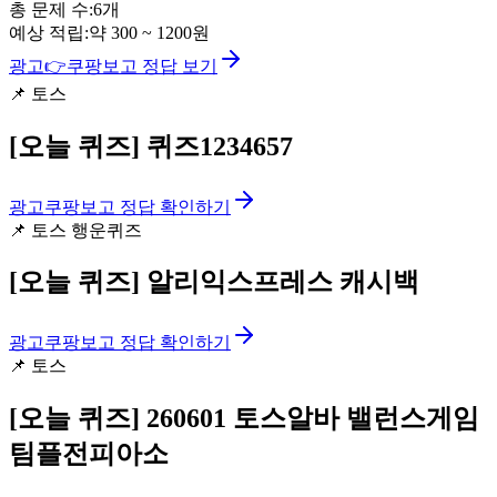
총 문제 수:
6
개
예상 적립:
약
300
~
1200
원
광고
👉
쿠팡보고 정답 보기
📌
토스
[오늘 퀴즈]
퀴즈1234657
광고
쿠팡보고 정답 확인하기
📌
토스 행운퀴즈
[오늘 퀴즈]
알리익스프레스 캐시백
광고
쿠팡보고 정답 확인하기
📌
토스
[오늘 퀴즈]
260601 토스알바 밸런스게임
팀플전피아소