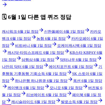
🗓️
6월 1일
다른 앱 퀴즈 정답
캐시워크
6월 1일
정답
신한쏠페이
6월 1일
정답
카카오
뱅크
6월 1일
정답
농협
6월 1일
정답
카카오페이
6월 1일
정답
비트버니
6월 1일
정답
오케이캐시백
6월 1일
정답
캐시닥·타임스프레드
6월 1일
정답
KB스타 KBPAY
6월
1일
정답
삼쩜삼
6월 1일
정답
닥터나우
6월 1일
정답
나만의 닥터
6월 1일
정답
에이치포인트
6월 1일
정답
기
후행동 기후동행 기회소득
6월 1일
정답
SK 스토아
6월 1일
정답
하나은행 하나원큐
6월 1일
정답
옥션
6월 1일
정답
케이뱅크
6월 1일
정답
모니모
6월 1일
정답
버즈빌
6
월 1일
정답
리브메이트
6월 1일
정답
페이북
6월 1일
정
답
캐시슬라이드
6월 1일
정답
발로소득
6월 1일
정답