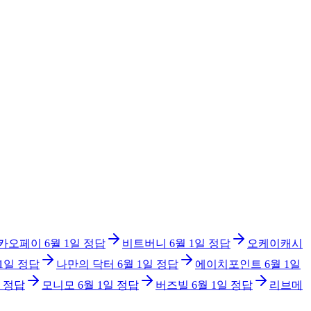
카오페이
6월 1일
정답
비트버니
6월 1일
정답
오케이캐시
 1일
정답
나만의 닥터
6월 1일
정답
에이치포인트
6월 1일
정답
모니모
6월 1일
정답
버즈빌
6월 1일
정답
리브메