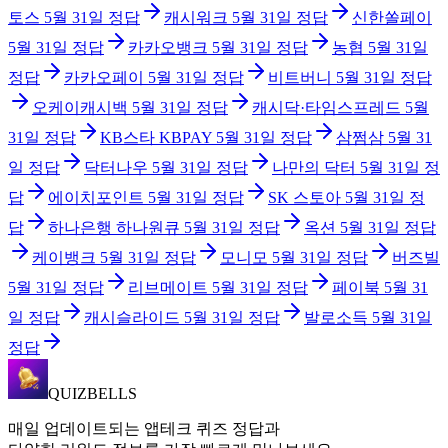
토스
5월 31일
정답
캐시워크
5월 31일
정답
신한쏠페이
5월 31일
정답
카카오뱅크
5월 31일
정답
농협
5월 31일
정답
카카오페이
5월 31일
정답
비트버니
5월 31일
정답
오케이캐시백
5월 31일
정답
캐시닥·타임스프레드
5월
31일
정답
KB스타 KBPAY
5월 31일
정답
삼쩜삼
5월 31
일
정답
닥터나우
5월 31일
정답
나만의 닥터
5월 31일
정
답
에이치포인트
5월 31일
정답
SK 스토아
5월 31일
정
답
하나은행 하나원큐
5월 31일
정답
옥션
5월 31일
정답
케이뱅크
5월 31일
정답
모니모
5월 31일
정답
버즈빌
5월 31일
정답
리브메이트
5월 31일
정답
페이북
5월 31
일
정답
캐시슬라이드
5월 31일
정답
발로소득
5월 31일
정답
QUIZBELLS
매일 업데이트되는 앱테크 퀴즈 정답과