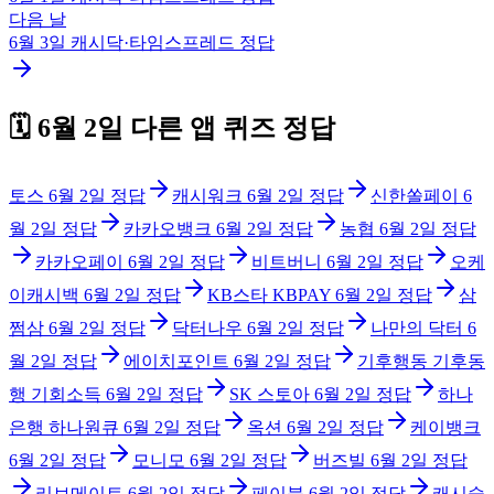
다음 날
6월 3일
캐시닥·타임스프레드
정답
🗓️
6월 2일
다른 앱 퀴즈 정답
토스
6월 2일
정답
캐시워크
6월 2일
정답
신한쏠페이
6
월 2일
정답
카카오뱅크
6월 2일
정답
농협
6월 2일
정답
카카오페이
6월 2일
정답
비트버니
6월 2일
정답
오케
이캐시백
6월 2일
정답
KB스타 KBPAY
6월 2일
정답
삼
쩜삼
6월 2일
정답
닥터나우
6월 2일
정답
나만의 닥터
6
월 2일
정답
에이치포인트
6월 2일
정답
기후행동 기후동
행 기회소득
6월 2일
정답
SK 스토아
6월 2일
정답
하나
은행 하나원큐
6월 2일
정답
옥션
6월 2일
정답
케이뱅크
6월 2일
정답
모니모
6월 2일
정답
버즈빌
6월 2일
정답
리브메이트
6월 2일
정답
페이북
6월 2일
정답
캐시슬