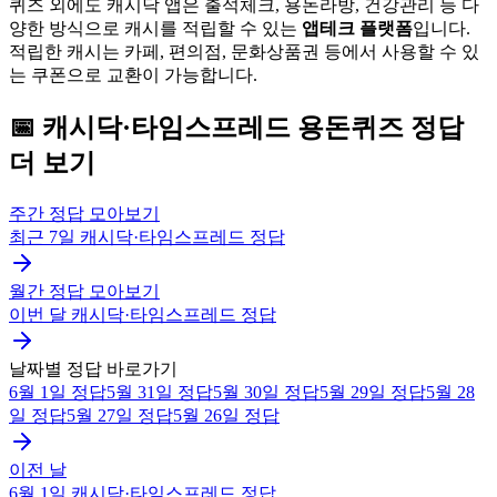
퀴즈 외에도 캐시닥 앱은 출석체크, 용돈라방, 건강관리 등 다
양한 방식으로 캐시를 적립할 수 있는
앱테크 플랫폼
입니다.
적립한 캐시는 카페, 편의점, 문화상품권 등에서 사용할 수 있
는 쿠폰으로 교환이 가능합니다.
📅
캐시닥·타임스프레드
용돈퀴즈
정답
더 보기
주간 정답 모아보기
최근 7일
캐시닥·타임스프레드
정답
월간 정답 모아보기
이번 달
캐시닥·타임스프레드
정답
날짜별 정답 바로가기
6월 1일
정답
5월 31일
정답
5월 30일
정답
5월 29일
정답
5월 28
일
정답
5월 27일
정답
5월 26일
정답
이전 날
6월 1일
캐시닥·타임스프레드
정답