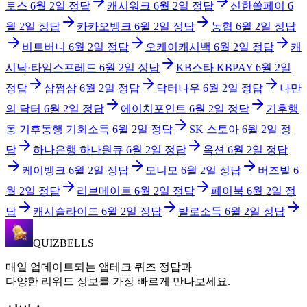
토스
6월 2일
정답
캐시워크
6월 2일
정답
신한쏠페이
6
월 2일
정답
카카오뱅크
6월 2일
정답
농협
6월 2일
정답
비트버니
6월 2일
정답
오케이캐시백
6월 2일
정답
캐
시닥·타임스프레드
6월 2일
정답
KB스타 KBPAY
6월 2일
정답
삼쩜삼
6월 2일
정답
닥터나우
6월 2일
정답
나만
의 닥터
6월 2일
정답
에이치포인트
6월 2일
정답
기후행
동 기후동행 기회소득
6월 2일
정답
SK 스토아
6월 2일
정
답
하나은행 하나원큐
6월 2일
정답
옥션
6월 2일
정답
케이뱅크
6월 2일
정답
모니모
6월 2일
정답
버즈빌
6
월 2일
정답
리브메이트
6월 2일
정답
페이북
6월 2일
정
답
캐시슬라이드
6월 2일
정답
발로소득
6월 2일
정답
QUIZBELLS
매일 업데이트되는 앱테크 퀴즈 정답과
다양한 리워드 정보를 가장 빠르게 만나보세요.