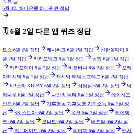
다음 날
6월 3일
하나은행 하나원큐
정답
🗓️
6월 2일
다른 앱 퀴즈 정답
토스
6월 2일
정답
캐시워크
6월 2일
정답
신한쏠페이
6
월 2일
정답
카카오뱅크
6월 2일
정답
농협
6월 2일
정답
카카오페이
6월 2일
정답
비트버니
6월 2일
정답
오케
이캐시백
6월 2일
정답
캐시닥·타임스프레드
6월 2일
정답
KB스타 KBPAY
6월 2일
정답
삼쩜삼
6월 2일
정답
닥
터나우
6월 2일
정답
나만의 닥터
6월 2일
정답
에이치포
인트
6월 2일
정답
기후행동 기후동행 기회소득
6월 2일
정
답
SK 스토아
6월 2일
정답
옥션
6월 2일
정답
케이뱅
크
6월 2일
정답
모니모
6월 2일
정답
버즈빌
6월 2일
정
답
리브메이트
6월 2일
정답
페이북
6월 2일
정답
캐시