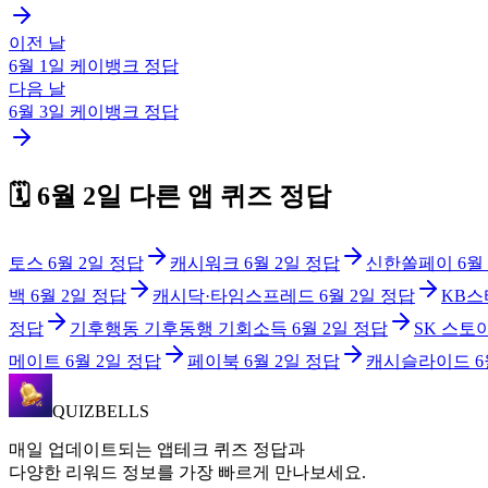
이전 날
6월 1일
케이뱅크
정답
다음 날
6월 3일
케이뱅크
정답
🗓️
6월 2일
다른 앱 퀴즈 정답
토스
6월 2일
정답
캐시워크
6월 2일
정답
신한쏠페이
6월
백
6월 2일
정답
캐시닥·타임스프레드
6월 2일
정답
KB스
정답
기후행동 기후동행 기회소득
6월 2일
정답
SK 스토
메이트
6월 2일
정답
페이북
6월 2일
정답
캐시슬라이드
6
QUIZBELLS
매일 업데이트되는 앱테크 퀴즈 정답과
다양한 리워드 정보를 가장 빠르게 만나보세요.