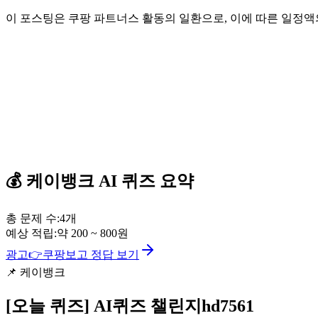
이 포스팅은 쿠팡 파트너스 활동의 일환으로, 이에 따른 일정
💰
케이뱅크
AI 퀴즈
요약
총 문제 수:
4
개
예상 적립:
약
200
~
800
원
광고
👉
쿠팡보고 정답 보기
📌
케이뱅크
[오늘 퀴즈]
AI퀴즈 챌린지hd7561