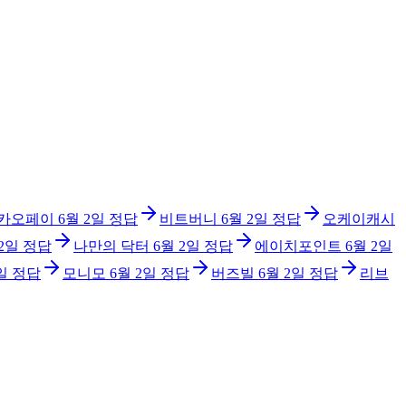
카오페이
6월 2일
정답
비트버니
6월 2일
정답
오케이캐시
 2일
정답
나만의 닥터
6월 2일
정답
에이치포인트
6월 2일
일
정답
모니모
6월 2일
정답
버즈빌
6월 2일
정답
리브