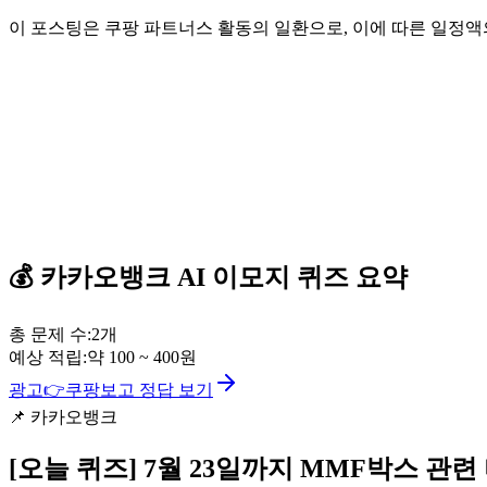
이 포스팅은 쿠팡 파트너스 활동의 일환으로, 이에 따른 일정
💰
카카오뱅크
AI 이모지 퀴즈
요약
총 문제 수:
2
개
예상 적립:
약
100
~
400
원
광고
👉
쿠팡보고 정답 보기
📌
카카오뱅크
[오늘 퀴즈]
7월 23일까지 MMF박스 관련