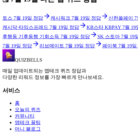
토스
7월 19일
정답
캐시워크
7월 19일
정답
신한쏠페이
7
캐시닥·타임스프레드
7월 19일
정답
KB스타 KBPAY
7월 19
후행동 기후동행 기회소득
7월 19일
정답
SK 스토아
7월 19
7월 19일
정답
리브메이트
7월 19일
정답
페이북
7월 19일
QUIZBELLS
매일 업데이트되는 앱테크 퀴즈 정답과
다양한 리워드 정보를 가장 빠르게 만나보세요.
서비스
홈
오늘의 퀴즈
커뮤니티
앱테크 꿀팁
머니 블로그