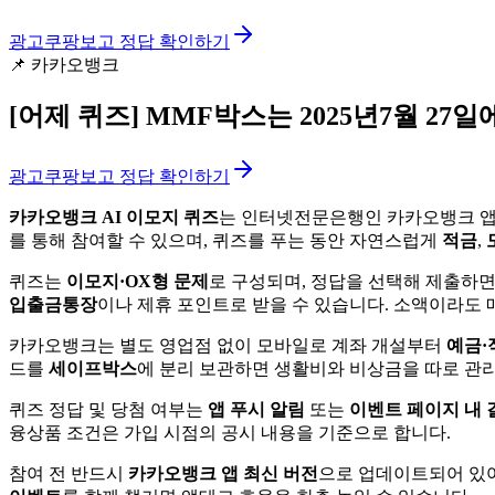
광고
쿠팡보고 정답 확인하기
📌
카카오뱅크
[어제 퀴즈]
MMF박스는 2025년7월 27일
광고
쿠팡보고 정답 확인하기
카카오뱅크 AI 이모지 퀴즈
는 인터넷전문은행인 카카오뱅크 앱에
를 통해 참여할 수 있으며, 퀴즈를 푸는 동안 자연스럽게
적금
,
퀴즈는
이모지·OX형 문제
로 구성되며, 정답을 선택해 제출하
입출금통장
이나 제휴 포인트로 받을 수 있습니다. 소액이라도 
카카오뱅크는 별도 영업점 없이 모바일로 계좌 개설부터
예금·
드를
세이프박스
에 분리 보관하면 생활비와 비상금을 따로 관리
퀴즈 정답 및 당첨 여부는
앱 푸시 알림
또는
이벤트 페이지 내 
융상품 조건은 가입 시점의 공시 내용을 기준으로 합니다.
참여 전 반드시
카카오뱅크 앱 최신 버전
으로 업데이트되어 있어