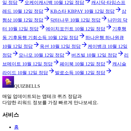
일
정답
오케이캐시백
10월 12일
정답
캐시닥·타임스프
레드
10월 12일
정답
KB스타 KBPAY
10월 12일
정답
삼
쩜삼
10월 12일
정답
닥터나우
10월 12일
정답
나만의 닥
터
10월 12일
정답
에이치포인트
10월 12일
정답
기후행
동 기후동행 기회소득
10월 12일
정답
하나은행 하나원큐
10월 12일
정답
옥션
10월 12일
정답
케이뱅크
10월 12일
정답
모니모
10월 12일
정답
버즈빌
10월 12일
정답
리
브메이트
10월 12일
정답
페이북
10월 12일
정답
캐시슬
라이드
10월 12일
정답
발로소득
10월 12일
정답
QUIZBELLS
매일 업데이트되는 앱테크 퀴즈 정답과
다양한 리워드 정보를 가장 빠르게 만나보세요.
서비스
홈