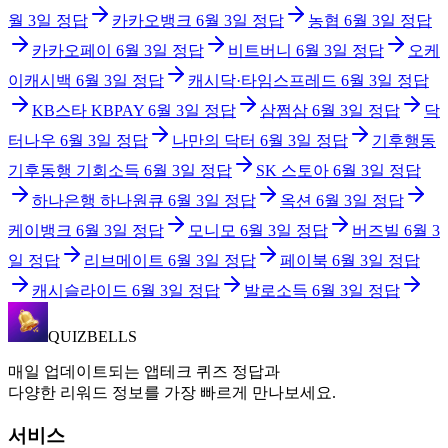
월 3일
정답
카카오뱅크
6월 3일
정답
농협
6월 3일
정답
카카오페이
6월 3일
정답
비트버니
6월 3일
정답
오케
이캐시백
6월 3일
정답
캐시닥·타임스프레드
6월 3일
정답
KB스타 KBPAY
6월 3일
정답
삼쩜삼
6월 3일
정답
닥
터나우
6월 3일
정답
나만의 닥터
6월 3일
정답
기후행동
기후동행 기회소득
6월 3일
정답
SK 스토아
6월 3일
정답
하나은행 하나원큐
6월 3일
정답
옥션
6월 3일
정답
케이뱅크
6월 3일
정답
모니모
6월 3일
정답
버즈빌
6월 3
일
정답
리브메이트
6월 3일
정답
페이북
6월 3일
정답
캐시슬라이드
6월 3일
정답
발로소득
6월 3일
정답
QUIZBELLS
매일 업데이트되는 앱테크 퀴즈 정답과
다양한 리워드 정보를 가장 빠르게 만나보세요.
서비스