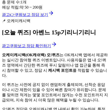
총 문제 수:
1
개
예상 적립:
약
50
~
200
원
광고
👉
쿠팡보고 정답 보기
📌
오케이캐시백
[오늘 퀴즈]
아벤느 15p기리니기리니
광고
쿠팡보고 정답 확인하기
오케이캐시백(OK캐쉬백) 오!퀴즈
는 OK캐시백 앱에서 제공하
는 실시간 참여형 퀴즈 이벤트입니다. 사용자들은 앱 내 오!퀴
즈 영역에서 간단한 퀴즈에 푸시 알림이나 앱 접근을 통해 즉
시 참여할 수 있고, 정답 시
캐시백 포인트
를 적립할 수 있습니
다.
이 퀴즈는 사전에 공지 없이 랜덤하게 출제되며, 선착순 응답
이나 시간 제한이 있을 수 있어 빠른 참여가 유리합니다. 문제
를 맞히면 적게는 몇몇 포인트에서 많게는 수천 포인트까지 지
급되며, 지속 참여 시 더욱 많은 혜택을 누릴 수 있습니다.
오!퀴즈 정답은 오케이캐시백 앱 내에서 확인 가능하며, 특정