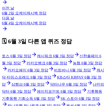
이전 날
6월 2일
오케이캐시백
정답
다음 날
6월 4일
오케이캐시백
정답
🗓️
6월 3일
다른 앱 퀴즈 정답
토스
6월 3일
정답
캐시워크
6월 3일
정답
신한쏠페이
6
월 3일
정답
카카오뱅크
6월 3일
정답
농협
6월 3일
정답
카카오페이
6월 3일
정답
비트버니
6월 3일
정답
캐시
닥·타임스프레드
6월 3일
정답
KB스타 KBPAY
6월 3일
정
답
삼쩜삼
6월 3일
정답
닥터나우
6월 3일
정답
나만의
닥터
6월 3일
정답
에이치포인트
6월 3일
정답
기후행동
기후동행 기회소득
6월 3일
정답
SK 스토아
6월 3일
정답
하나은행 하나원큐
6월 3일
정답
옥션
6월 3일
정답