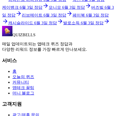
케이뱅크
6월 3일
정답
모니모
6월 3일
정답
버즈빌
6월 3
일
정답
리브메이트
6월 3일
정답
페이북
6월 3일
정답
캐시슬라이드
6월 3일
정답
발로소득
6월 3일
정답
QUIZBELLS
매일 업데이트되는 앱테크 퀴즈 정답과
다양한 리워드 정보를 가장 빠르게 만나보세요.
서비스
홈
오늘의 퀴즈
커뮤니티
앱테크 꿀팁
머니 블로그
고객지원
광고/제휴 문의