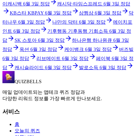
이캐시백
6월 3일
정답
캐시닥·타임스프레드
6월 3일
정답
KB스타 KBPAY
6월 3일
정답
삼쩜삼
6월 3일
정답
닥
터나우
6월 3일
정답
나만의 닥터
6월 3일
정답
에이치포
인트
6월 3일
정답
기후행동 기후동행 기회소득
6월 3일
정
답
SK 스토아
6월 3일
정답
하나은행 하나원큐
6월 3일
정답
옥션
6월 3일
정답
케이뱅크
6월 3일
정답
버즈빌
6월 3일
정답
리브메이트
6월 3일
정답
페이북
6월 3일
정
답
캐시슬라이드
6월 3일
정답
발로소득
6월 3일
정답
QUIZBELLS
매일 업데이트되는 앱테크 퀴즈 정답과
다양한 리워드 정보를 가장 빠르게 만나보세요.
서비스
홈
오늘의 퀴즈