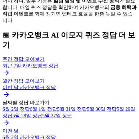
어야 하며, 일부 기능은
알림 설정 및 이벤트 수신 동의
가 필요
합니다. 매일 퀴즈 정답을 확인하며 카카오뱅크의
금융 혜택과
적립 이벤트
를 함께 챙기면 앱테크 효율을 한층 높일 수 있습
니다.
📅
카카오뱅크
AI 이모지 퀴즈
정답 더 보
기
주간 정답 모아보기
최근 7일
카카오뱅크
정답
월간 정답 모아보기
이번 달
카카오뱅크
정답
날짜별 정답 바로가기
6월 2일
정답
6월 1일
정답
5월 31일
정답
5월 30일
정답
5월 29일
정답
5월 28일
정답
5월 27일
정답
이전 날
6월 2일
카카오뱅크
정답