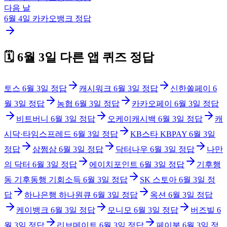
다음 날
6월 4일
카카오뱅크
정답
🗓️
6월 3일
다른 앱 퀴즈 정답
토스
6월 3일
정답
캐시워크
6월 3일
정답
신한쏠페이
6
월 3일
정답
농협
6월 3일
정답
카카오페이
6월 3일
정답
비트버니
6월 3일
정답
오케이캐시백
6월 3일
정답
캐
시닥·타임스프레드
6월 3일
정답
KB스타 KBPAY
6월 3일
정답
삼쩜삼
6월 3일
정답
닥터나우
6월 3일
정답
나만
의 닥터
6월 3일
정답
에이치포인트
6월 3일
정답
기후행
동 기후동행 기회소득
6월 3일
정답
SK 스토아
6월 3일
정
답
하나은행 하나원큐
6월 3일
정답
옥션
6월 3일
정답
케이뱅크
6월 3일
정답
모니모
6월 3일
정답
버즈빌
6
월 3일
정답
리브메이트
6월 3일
정답
페이북
6월 3일
정