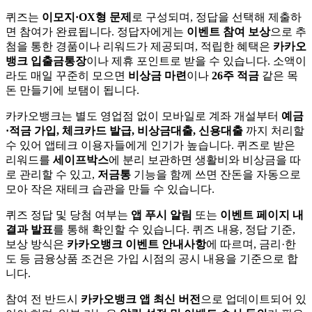
퀴즈는
이모지·OX형 문제
로 구성되며, 정답을 선택해 제출하
면 참여가 완료됩니다. 정답자에게는
이벤트 참여 보상
으로 추
첨을 통한 경품이나 리워드가 제공되며, 적립한 혜택은
카카오
뱅크 입출금통장
이나 제휴 포인트로 받을 수 있습니다. 소액이
라도 매일 꾸준히 모으면
비상금 마련
이나
26주 적금
같은 목
돈 만들기에 보탬이 됩니다.
카카오뱅크는 별도 영업점 없이 모바일로 계좌 개설부터
예금
·적금 가입, 체크카드 발급, 비상금대출, 신용대출
까지 처리할
수 있어 앱테크 이용자들에게 인기가 높습니다. 퀴즈로 받은
리워드를
세이프박스
에 분리 보관하면 생활비와 비상금을 따
로 관리할 수 있고,
저금통
기능을 함께 쓰면 잔돈을 자동으로
모아 작은 재테크 습관을 만들 수 있습니다.
퀴즈 정답 및 당첨 여부는
앱 푸시 알림
또는
이벤트 페이지 내
결과 발표
를 통해 확인할 수 있습니다. 퀴즈 내용, 정답 기준,
보상 방식은
카카오뱅크 이벤트 안내사항
에 따르며, 금리·한
도 등 금융상품 조건은 가입 시점의 공시 내용을 기준으로 합
니다.
참여 전 반드시
카카오뱅크 앱 최신 버전
으로 업데이트되어 있