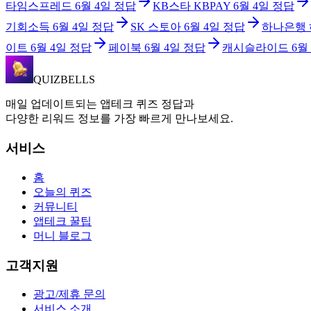
타임스프레드
6월 4일
정답
KB스타 KBPAY
6월 4일
정답
기회소득
6월 4일
정답
SK 스토아
6월 4일
정답
하나은행
이트
6월 4일
정답
페이북
6월 4일
정답
캐시슬라이드
6월
QUIZBELLS
매일 업데이트되는 앱테크 퀴즈 정답과
다양한 리워드 정보를 가장 빠르게 만나보세요.
서비스
홈
오늘의 퀴즈
커뮤니티
앱테크 꿀팁
머니 블로그
고객지원
광고/제휴 문의
서비스 소개