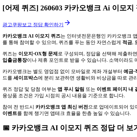
[어제 퀴즈]
260603 카카오뱅크 Ai 이모지
광고
쿠팡보고 정답 확인하기
카카오뱅크 AI 이모지 퀴즈
는 인터넷전문은행인 카카오뱅크 앱에
를 통해 참여할 수 있으며, 퀴즈를 푸는 동안 자연스럽게
적금
,
퀴즈는
이모지·OX형 문제
로 구성되며, 정답을 선택해 제출하
입출금통장
이나 제휴 포인트로 받을 수 있습니다. 소액이라도 
카카오뱅크는 별도 영업점 없이 모바일로 계좌 개설부터
예금·
드를
세이프박스
에 분리 보관하면 생활비와 비상금을 따로 관리
퀴즈 정답 및 당첨 여부는
앱 푸시 알림
또는
이벤트 페이지 내 
융상품 조건은 가입 시점의 공시 내용을 기준으로 합니다.
참여 전 반드시
카카오뱅크 앱 최신 버전
으로 업데이트되어 있어
이벤트
를 함께 챙기면 앱테크 효율을 한층 높일 수 있습니다.
📅
카카오뱅크
AI 이모지 퀴즈
정답 더 보