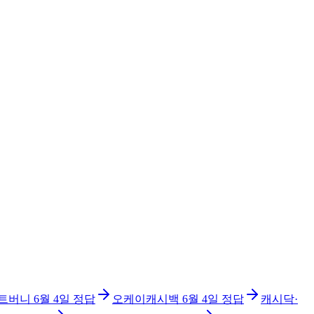
트버니
6월 4일
정답
오케이캐시백
6월 4일
정답
캐시닥·