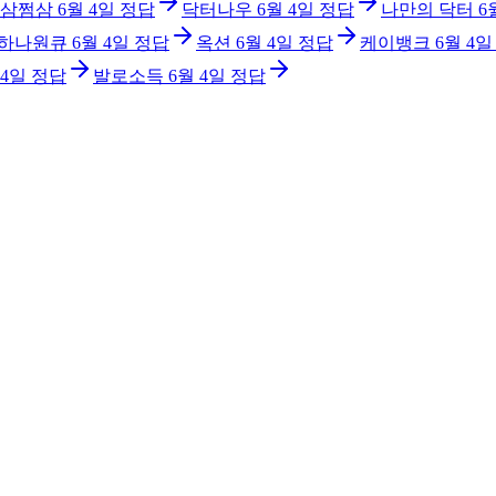
삼쩜삼
6월 4일
정답
닥터나우
6월 4일
정답
나만의 닥터
6
 하나원큐
6월 4일
정답
옥션
6월 4일
정답
케이뱅크
6월 4일
 4일
정답
발로소득
6월 4일
정답