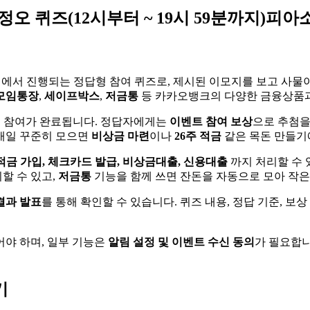
 정오 퀴즈(12시부터 ~ 19시 59분까지)피아
서 진행되는 정답형 참여 퀴즈로, 제시된 이모지를 보고 사물이
모임통장
,
세이프박스
,
저금통
등 카카오뱅크의 다양한 금융상품과
면 참여가 완료됩니다. 정답자에게는
이벤트 참여 보상
으로 추첨을
매일 꾸준히 모으면
비상금 마련
이나
26주 적금
같은 목돈 만들기
적금 가입, 체크카드 발급, 비상금대출, 신용대출
까지 처리할 수
할 수 있고,
저금통
기능을 함께 쓰면 잔돈을 자동으로 모아 작은
결과 발표
를 통해 확인할 수 있습니다. 퀴즈 내용, 정답 기준, 보
야 하며, 일부 기능은
알림 설정 및 이벤트 수신 동의
가 필요합니
기