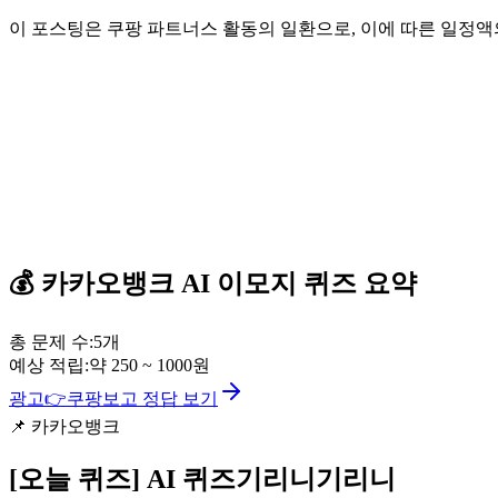
이 포스팅은 쿠팡 파트너스 활동의 일환으로, 이에 따른 일정
💰
카카오뱅크
AI 이모지 퀴즈
요약
총 문제 수:
5
개
예상 적립:
약
250
~
1000
원
광고
👉
쿠팡보고 정답 보기
📌
카카오뱅크
[오늘 퀴즈]
AI 퀴즈기리니기리니