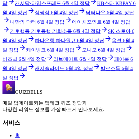
답
캐시닥·타임스프레드
6월 4일
정답
KB스타 KBPAY
6
월 4일
정답
삼쩜삼
6월 4일
정답
닥터나우
6월 4일
정답
나만의 닥터
6월 4일
정답
에이치포인트
6월 4일
정답
기후행동 기후동행 기회소득
6월 4일
정답
SK 스토아
6
월 4일
정답
하나은행 하나원큐
6월 4일
정답
옥션
6월 4
일
정답
케이뱅크
6월 4일
정답
모니모
6월 4일
정답
버즈빌
6월 4일
정답
리브메이트
6월 4일
정답
페이북
6
월 4일
정답
캐시슬라이드
6월 4일
정답
발로소득
6월 4
일
정답
QUIZBELLS
매일 업데이트되는 앱테크 퀴즈 정답과
다양한 리워드 정보를 가장 빠르게 만나보세요.
서비스
홈