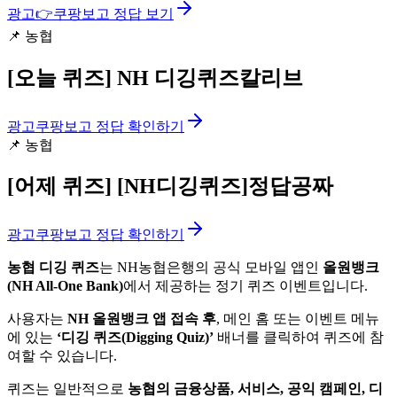
광고
👉
쿠팡보고 정답 보기
📌
농협
[오늘 퀴즈]
NH 디깅퀴즈칼리브
광고
쿠팡보고 정답 확인하기
📌
농협
[어제 퀴즈]
[NH디깅퀴즈]정답공짜
광고
쿠팡보고 정답 확인하기
농협 디깅 퀴즈
는 NH농협은행의 공식 모바일 앱인
올원뱅크
(NH All-One Bank)
에서 제공하는 정기 퀴즈 이벤트입니다.
사용자는
NH 올원뱅크 앱 접속 후
, 메인 홈 또는 이벤트 메뉴
에 있는
‘디깅 퀴즈(Digging Quiz)’
배너를 클릭하여 퀴즈에 참
여할 수 있습니다.
퀴즈는 일반적으로
농협의 금융상품, 서비스, 공익 캠페인, 디