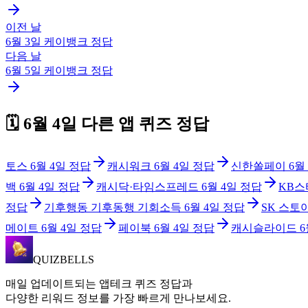
이전 날
6월 3일
케이뱅크
정답
다음 날
6월 5일
케이뱅크
정답
🗓️
6월 4일
다른 앱 퀴즈 정답
토스
6월 4일
정답
캐시워크
6월 4일
정답
신한쏠페이
6월
백
6월 4일
정답
캐시닥·타임스프레드
6월 4일
정답
KB스
정답
기후행동 기후동행 기회소득
6월 4일
정답
SK 스토
메이트
6월 4일
정답
페이북
6월 4일
정답
캐시슬라이드
6
QUIZBELLS
매일 업데이트되는 앱테크 퀴즈 정답과
다양한 리워드 정보를 가장 빠르게 만나보세요.