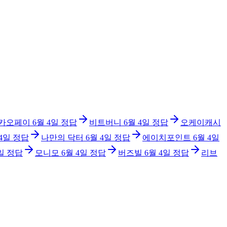
카오페이
6월 4일
정답
비트버니
6월 4일
정답
오케이캐시
 4일
정답
나만의 닥터
6월 4일
정답
에이치포인트
6월 4일
일
정답
모니모
6월 4일
정답
버즈빌
6월 4일
정답
리브