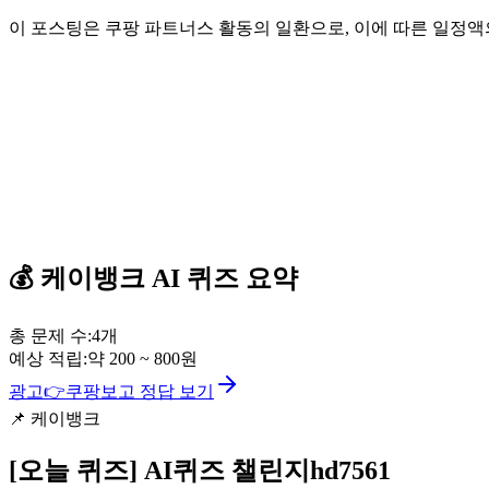
이 포스팅은 쿠팡 파트너스 활동의 일환으로, 이에 따른 일정
💰
케이뱅크
AI 퀴즈
요약
총 문제 수:
4
개
예상 적립:
약
200
~
800
원
광고
👉
쿠팡보고 정답 보기
📌
케이뱅크
[오늘 퀴즈]
AI퀴즈 챌린지hd7561