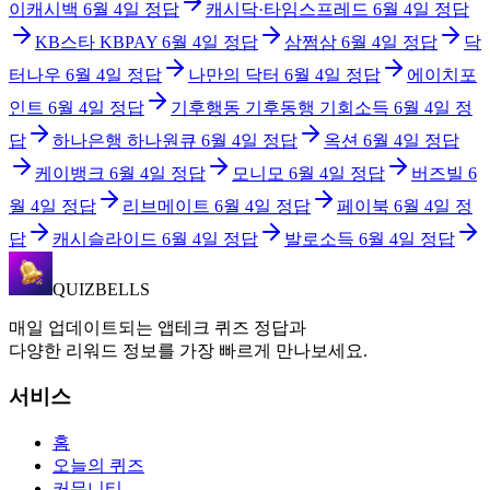
이캐시백
6월 4일
정답
캐시닥·타임스프레드
6월 4일
정답
KB스타 KBPAY
6월 4일
정답
삼쩜삼
6월 4일
정답
닥
터나우
6월 4일
정답
나만의 닥터
6월 4일
정답
에이치포
인트
6월 4일
정답
기후행동 기후동행 기회소득
6월 4일
정
답
하나은행 하나원큐
6월 4일
정답
옥션
6월 4일
정답
케이뱅크
6월 4일
정답
모니모
6월 4일
정답
버즈빌
6
월 4일
정답
리브메이트
6월 4일
정답
페이북
6월 4일
정
답
캐시슬라이드
6월 4일
정답
발로소득
6월 4일
정답
QUIZBELLS
매일 업데이트되는 앱테크 퀴즈 정답과
다양한 리워드 정보를 가장 빠르게 만나보세요.
서비스
홈
오늘의 퀴즈
커뮤니티