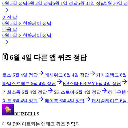
6월 3일
정답
6월 2일
정답
6월 1일
정답
5월 31일
정답
5월 30일
정
이전 날
6월 3일
신한쏠페이
정답
다음 날
6월 5일
신한쏠페이
정답
🗓️
6월 4일
다른 앱 퀴즈 정답
토스
6월 4일
정답
캐시워크
6월 4일
정답
카카오뱅크
6월
타임스프레드
6월 4일
정답
KB스타 KBPAY
6월 4일
정답
기회소득
6월 4일
정답
SK 스토아
6월 4일
정답
하나은행
이트
6월 4일
정답
페이북
6월 4일
정답
캐시슬라이드
6월
QUIZBELLS
매일 업데이트되는 앱테크 퀴즈 정답과