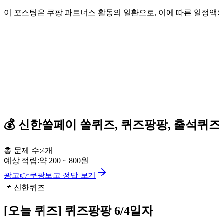
이 포스팅은 쿠팡 파트너스 활동의 일환으로, 이에 따른 일정
💰
신한쏠페이
쏠퀴즈, 퀴즈팡팡, 출석퀴
총 문제 수:
4
개
예상 적립:
약
200
~
800
원
광고
👉
쿠팡보고 정답 보기
📌
신한퀴즈
[오늘 퀴즈]
퀴즈팡팡 6/4일자