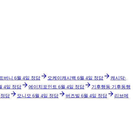
트버니
6월 4일
정답
오케이캐시백
6월 4일
정답
캐시닥·
월 4일
정답
에이치포인트
6월 4일
정답
기후행동 기후동행
정답
모니모
6월 4일
정답
버즈빌
6월 4일
정답
리브메