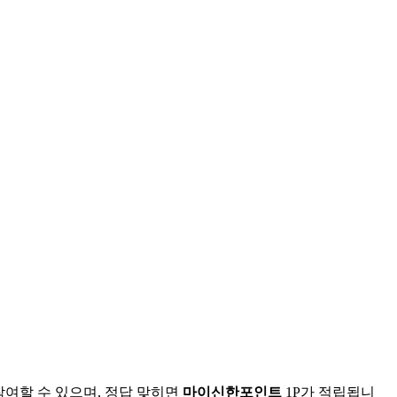
참여할 수 있으며, 정답 맞히면
마이신한포인트
1P가 적립됩니